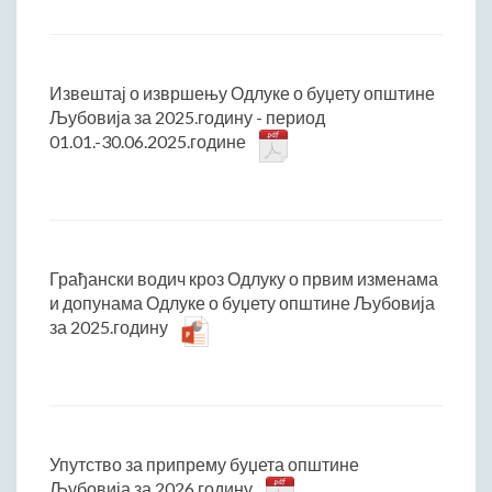
Извештај о извршењу Одлуке о буџету општине
Љубовија за 2025.годину - период
01.01.-30.06.2025.године
Грађански водич кроз Одлуку о првим изменама
и допунама Одлуке о буџету општине Љубовија
за 2025.годину
Упутство за припрему буџета општине
Љубовија за 2026.годину