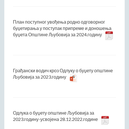
План поступног увођења родно одговорног
буџетирања у поступак припреме и доношења
буџета Општине Љубовија за 2024.годину
Грађански водич кроз Одлуку о буџету општине
Љубовија за 2023.годину
Одлука о буџету општине Љубовија за
2023.годину-усвојена 28.12.2022.године