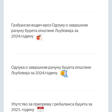
Грађански водич кроз Одлуку о завршном
рачуну буџета општине Љубовија за
2024.годину
Одлука о завршном рачуну буџета општине
Љубовија за 2024.годину
Упутство за припрему I ребаланса буџета за
2025. годину