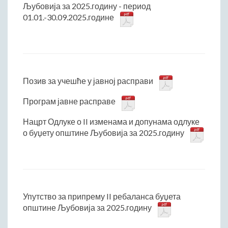
Љубовија за 2025.годину - период
01.01.-30.09.2025.године
Позив за учешће у јавној расправи
Програм јавне расправе
Нацрт Одлуке о II изменама и допунама одлуке
о буџету општине Љубовија за 2025.годину
Упутство за припрему II ребаланса буџета
општине Љубовија за 2025.годину