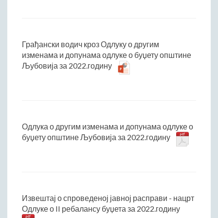
Грађански водич кроз Одлуку о другим
изменама и допунама одлуке о буџету општине
Љубовија за 2022.годину
Одлука о другим изменама и допунама одлуке о
буџету општине Љубовија за 2022.годину
Извештај о спроведеној јавној расправи - нацрт
Одлуке о II ребалансу буџета за 2022.годину