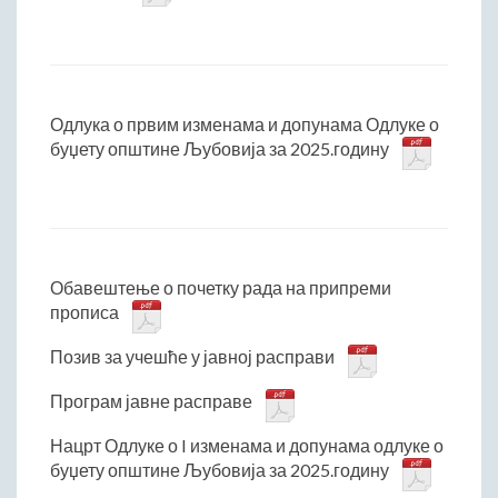
Одлука о првим изменама и допунама Одлуке о
буџету општине Љубовија за 2025.годину
Обавештење о почетку рада на припреми
прописа
Позив за учешће у јавној расправи
Програм јавне расправе
Нацрт Одлуке о I изменама и допунама одлуке о
буџету општине Љубовија за 2025.годину