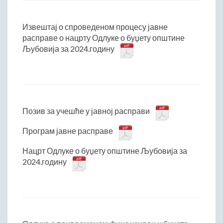
Извештај о спроведеном процесу јавне
расправе о нацрту Одлуке о буџету општине
Љубовија за 2024.годину
Позив за учешће у јавној расправи
Програм јавне расправе
Нацрт Одлуке о буџету општине Љубовија за
2024.годину