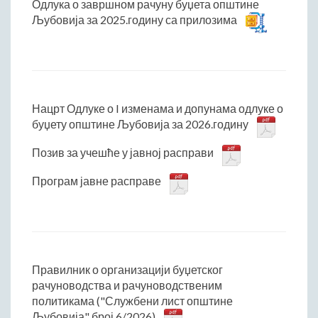
Одлука о завршном рачуну буџета општине
Римски мост
Љубовија за 2025.годину са прилозима
Кањон Трешњице
Мали и Велики град
Мачков камен
Манастир Св. Николај Српски
Манастир Свете Тројице
Нацрт Одлуке о I изменама и допунама одлуке о
буџету општине Љубовија за 2026.годину
Црква Светог Преображења
Црква Св. апостола Петра и Павла
Позив за учешће у јавној расправи
Црква брвнара у Доњој Оровици
Програм јавне расправе
Дрина
Врхпоље - Етно село
Бобија
КОНТАКТ
Правилник о организацији буџетског
Општина Љубовија
рачуноводства и рачуноводственим
Установе од јавног значаја
политикама ("Службени лист општине
АКТИ
Љубовија" број 6/2026)