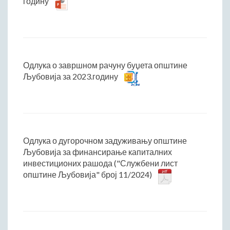
годину
Одлука о завршном рачуну буџета општине
Љубовија за 2023.годину
Одлука о дугорочном задуживању општине
Љубовија за финансирање капиталних
инвестиционих рашода ("Службени лист
општине Љубовија" број 11/2024)