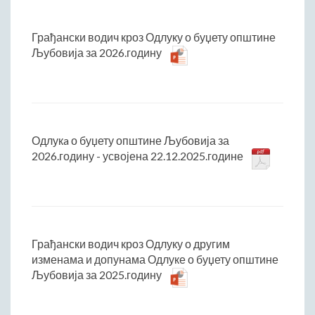
Грађански водич кроз Одлуку о буџету општине
Љубовија за 2026.годину
Одлукa о буџету општине Љубовија за
2026.годину - усвојена 22.12.2025.године
Грађански водич кроз Одлуку о другим
изменама и допунама Одлуке о буџету општине
Љубовија за 2025.годину