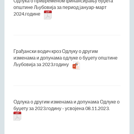
Одлука о привременом финансирању буџета
општине Љубовија за период јануар-март
2024.године
Грађански водич кроз Одлуку о другим
изменама и допунама одлуке о буџету општине
Љубовија за 2023.годину
Одлука о другим изменама и допунама Одлуке о
буџету за 2023.годину - усвојена 08.11.2023.