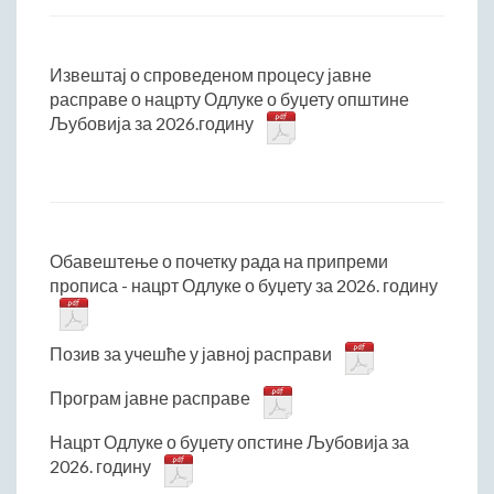
Извештај о спроведеном процесу јавне
расправе о нацрту Одлуке о буџету општине
Љубовија за 2026.годину
Обавештење о почетку рада на припреми
прописа - нацрт Одлуке о буџету за 2026. годину
Позив за учешће у јавној расправи
Програм јавне расправе
Нацрт Одлуке о буџету опстине Љубовија за
2026. годину