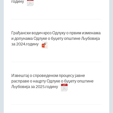
годину
Грађански водич кроз Одлуку о првим изменама
и допунама Одлуке о буџету општине Љубовија
за 2024.годину
Извештај о спроведеном процесу јавне
расправе о нацрту Одлуке о буџету општине
Љубовија за 2025.годину