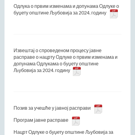
Одлука о првим изменама и допунама Одлуке о
буџету општине Љубовија за 2024. годину
Извештај о спроведеном процесу јавне
расправе о нацрту Одлуке о првим изменама и
допунама Одлукама о буџету општине
Љубовија за 2024. годину
Позив за учешће у јавној расправи
Програм јавне расправе
Нацрт Одлуке о буџету општине Љубовија за