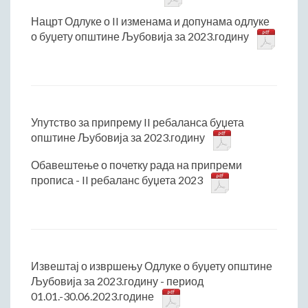
Нацрт Одлуке о II изменама и допунама одлуке
о буџету општине Љубовија за 2023.годину
Упутство за припрему II ребаланса буџета
општине Љубовија за 2023.годину
Обавештење о почетку рада на припреми
прописа - II ребаланс буџета 2023
Извештај о извршењу Одлуке о буџету општине
Љубовија за 2023.годину - период
01.01.-30.06.2023.године