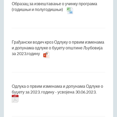
Образац за извештавање о учинку програма
(годишњи и полугодишњи)
Грађански водич кроз Одлуку о првим изменама
и допунама одлуке о буџету општине Љубовија
за 2023.годину
Одлука о првим изменама и допунама Одлуке о
буџету за 2023. годину - усвојена 30.06.2023.