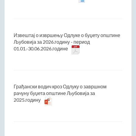
ДРУШТВО
Образовање
Здравствена заштита
Културни живот
Извештај о извршењу Одлуке о буџету општине
Социјална заштита
Љубовија за 2026.годину - период
Спорт
01.01.-30.06.2026.године
Удружењa
Државна управа и администрација
ГАЛЕРИЈА
Љубовија
Грађански водич кроз Одлуку о завршном
Љубовија некад
рачуну буџета општине Љубовија за
2025.годину
Природа у Азбуковици
ВЕСТИ
ТУРИЗАМ
Соко град