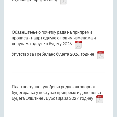
Матична служба
Урбанизам и грађевинарство
Борачко-инвалидска заштита
Друштвена брига о деци
Обавештење о почетку рада на припреми
Служба за пољопривреду, водопривреду и заштиту животне
прописа - нацрт одлуке о првим изменама и
средине
допунама одлуке о буџету 2026
Приватно предузетништво
Бирачки списак
Упутство за I ребаланс буџета 2026. године
План поступног увођења родно одговорног
буџетирања у поступак припреме и доношења
буџета Општине Љубовија за 2027. годину