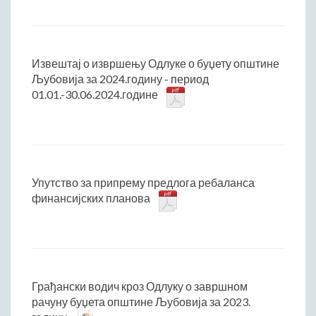
Извештај о извршењу Одлуке о буџету општине
Љубовија за 2024.годину - период
01.01.-30.06.2024.године
Упутство за припрему предлога ребаланса
финансијских планова
Грађански водич кроз Одлуку о завршном
рачуну буџета општине Љубовија за 2023.