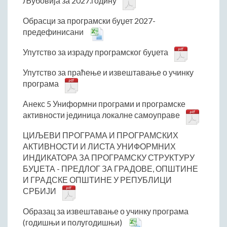
Љубовија за 2027.годину
Начелник Општинске управе
Обрасци за програмски буџет 2027-
Састави Управних одбора и сталних радних тела
предефинисани
ПРИВРЕДА
Упутство за израду програмског буџета
Општи и просторни положај подручја општине
Упутство за праћење и извештавање о учинку
Развој и просторни размештај привреде
програма
Пољопривреда
Шумарство
Анекс 5 Униформни програми и програмске
активности јединица локалне самоуправе
Индустрија
Грађевинарство
ЦИЉЕВИ ПРОГРАМА И ПРОГРАМСКИХ
Занатство
АКТИВНОСТИ И ЛИСТА УНИФОРМНИХ
ИНДИКАТОРА ЗА ПРОГРАМСКУ СТРУКТУРУ
Саобраћај и везе
БУЏЕТА - ПРЕДЛОГ ЗА ГРАДОВЕ, ОПШТИНЕ
Трговинa
И ГРАДСКЕ ОПШТИНЕ У РЕПУБЛИЦИ
Угоститељство и туризам
СРБИЈИ
Комунална делатност
Образац за извештавање о учинку програма
Јавна предузећа
(годишњи и полугодишњи)