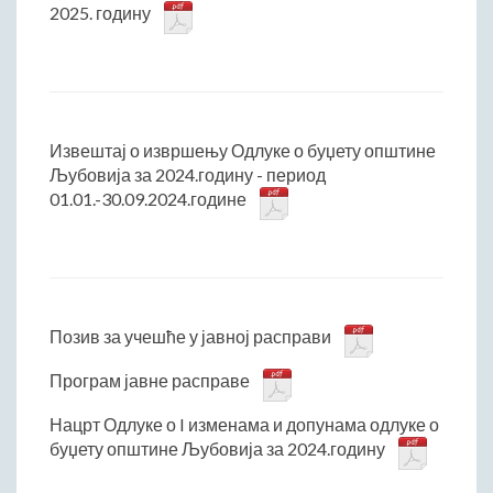
2025. годину
Извештај о извршењу Одлуке о буџету општине
Љубовија за 2024.годину - период
01.01.-30.09.2024.године
Позив за учешће у јавној расправи
Програм јавне расправе
Нацрт Одлуке о I изменама и допунама одлуке о
буџету општине Љубовија за 2024.годину