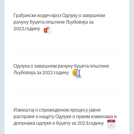
Грађански водич кроз Одлуку о завршном
рачуну буџета општине Љубовија за
2022.годину
Одлука о завршном рачуну буџета општине
Љубовија за 2022.годину
Извештај о спроведеном процесу јавне
расправе о нацрту Одлуке о првим изменама и
допунама одлуке о буџету за 2023.годину