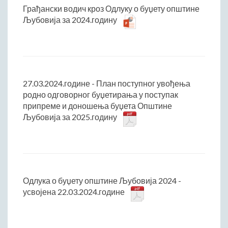
Грађански водич кроз Одлуку о буџету општине
Љубовија за 2024.годину
27.03.2024.године - План поступног увођења
родно одговорног буџетирања у поступак
припреме и доношења буџета Општине
Љубовија за 2025.годину
Одлука о буџету општине Љубовија 2024 -
усвојена 22.03.2024.године