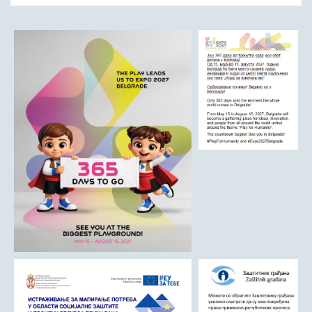
Начелник Општинске управе
Састави Управних одбора и сталних радних тела
ПРИВРЕДА
Општи и просторни положај подручја општине
Развој и просторни размештај привреде
Пољопривреда
Шумарство
Индустрија
Грађевинарство
Занатство
Саобраћај и везе
Трговинa
Угоститељство и туризам
Комунална делатност
Јавна предузећа