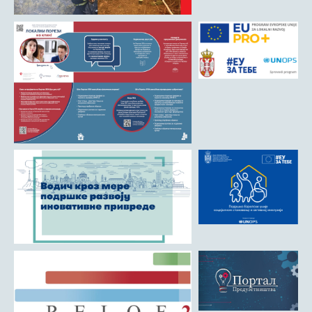
Римски мост
Кањон Трешњице
Мали и Велики град
Мачков камен
Манастир Св. Николај Српски
Манастир Свете Тројице
Црква Светог Преображења
Црква Св. апостола Петра и Павла
Црква брвнара у Доњој Оровици
Дрина
Врхпоље - Етно село
Бобија
КОНТАКТ
Општина Љубовија
Установе од јавног значаја
АКТИ