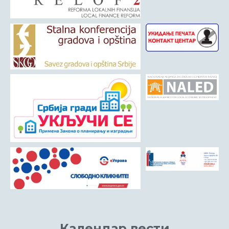
Матична служба
Урбанизам и грађевинарство
Борачко-инвалидска заштита
Друштвена брига о деци
Служба за пољопривреду, водопривреду и заштиту животне
средине
Приватно предузетништво
Бирачки списак
Календар вести