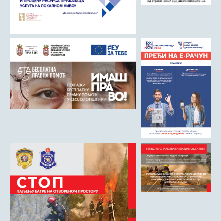
ДРУШТВО
Образовање
Здравствена заштита
Културни живот
Социјална заштита
Спорт
Удружењa
Државна управа и администрација
ГАЛЕРИЈА
Љубовија
Љубовија некад
Природа у Азбуковици
ВЕСТИ
ТУРИЗАМ
Соко град