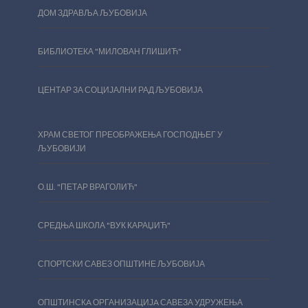
ДОМ ЗДРАВЉА ЉУБОВИЈА
БИБЛИОТЕКА "МИЛОВАН ГЛИШИЋ"
ЦЕНТАР ЗА СОЦИЈАЛНИ РАД ЉУБОВИЈА
ХРАМ СВЕТОГ ПРЕОБРАЖЕЊА ГОСПОДЊЕГ У
ЉУБОВИЈИ
О.Ш. "ПЕТАР ВРАГОЛИЋ"
СРЕДЊА ШКОЛА "ВУК КАРАЏИЋ"
СПОРТСКИ САВЕЗ ОПШТИНЕ ЉУБОВИЈА
ОПШТИНСКA ОРГАНИЗАЦИЈA САВЕЗА УДРУЖЕЊА