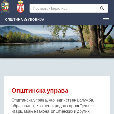
ОПШТИНА ЉУБОВИЈА
НАСЛОВНА
ЉУБОВИЈA
Лична карта града
Историјат
Географски положај
Манифестацијe
ЛОКАЛНА САМОУПРАВА
Председник општине
Општинска управа
Заменик председника
Скупштина општине
Општинска управа, као јединствена служба,
образована је за непосредно спровођење и
Општинско веће
извршавање закона, општинских и других
Општинска управа