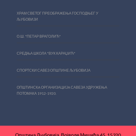
ХРАМ СВЕТОГ ПРЕОБРАЖЕЊА ГОСПОДЊЕГ У
ЉУБОВИЈИ
О.Ш. "ПЕТАР ВРАГОЛИЋ"
СРЕДЊА ШКОЛА "ВУК КАРАЏИЋ"
СПОРТСКИ САВЕЗ ОПШТИНЕ ЉУБОВИЈА
ОПШТИНСКA ОРГАНИЗАЦИЈA САВЕЗА УДРУЖЕЊА
ПОТОМАКА 1912-1920.
Општина Љубовија, Војводе Мишића 45, 15320