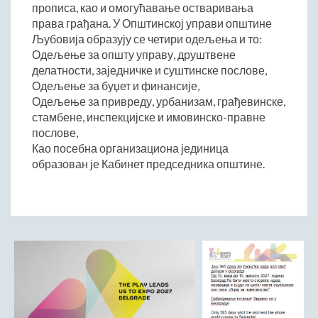
прописа, као и омогућавање остваривања
Начелник Општинске управе
права грађана. У Општинској управи општине
Састави Управних одбора и сталних радних тела
Љубовија образују се четири одељења и то:
Одељење за општу управу, друштвене
ПРИВРЕДА
делатности, заједничке и суштинске послове,
Општи и просторни положај подручја општине
Одељење за буџет и финансије,
Одељење за привреду, урбанизам, грађевинске,
Развој и просторни размештај привреде
стамбене, инспекцијске и имовинско-правне
Пољопривреда
послове,
Шумарство
Као посебна организациона јединица
Индустрија
образован је Кабинет председника општине.
Грађевинарство
Занатство
Саобраћај и везе
Трговинa
Угоститељство и туризам
Комунална делатност
Јавна предузећа