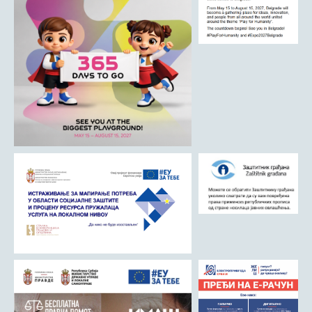
ДРУШТВО
Образовање
Здравствена заштита
Културни живот
Социјална заштита
Спорт
Удружењa
Државна управа и администрација
ГАЛЕРИЈА
Љубовија
Љубовија некад
Природа у Азбуковици
ВЕСТИ
ТУРИЗАМ
Соко град