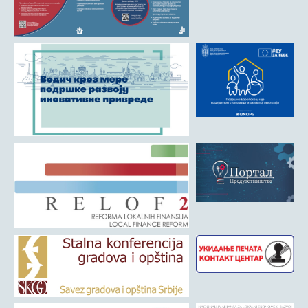
Матична служба
Урбанизам и грађевинарство
Борачко-инвалидска заштита
Друштвена брига о деци
Служба за пољопривреду, водопривреду и заштиту животне
средине
Приватно предузетништво
Бирачки списак