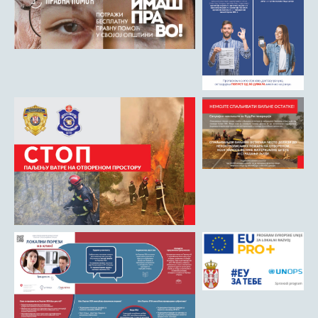
Римски мост
Кањон Трешњице
Мали и Велики град
Мачков камен
Манастир Св. Николај Српски
Манастир Свете Тројице
Црква Светог Преображења
Црква Св. апостола Петра и Павла
Црква брвнара у Доњој Оровици
Дрина
Врхпоље - Етно село
Бобија
КОНТАКТ
Општина Љубовија
Установе од јавног значаја
АКТИ