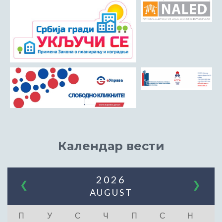
Календар вести
2026
❮
❯
AUGUST
П
У
С
Ч
П
С
Н