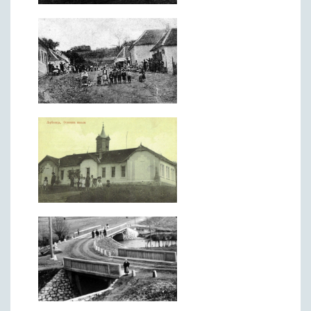
ДРУШТВО
Образовање
Здравствена заштита
Културни живот
Социјална заштита
Спорт
Удружењa
Државна управа и администрација
ГАЛЕРИЈА
Љубовија
Љубовија некад
Природа у Азбуковици
ВЕСТИ
ТУРИЗАМ
Соко град