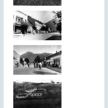
Начелник Општинске управе
Састави Управних одбора и сталних радних тела
ПРИВРЕДА
Општи и просторни положај подручја општине
Развој и просторни размештај привреде
Пољопривреда
Шумарство
Индустрија
Грађевинарство
Занатство
Саобраћај и везе
Трговинa
Угоститељство и туризам
Комунална делатност
Јавна предузећа