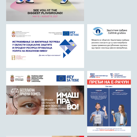
Матична служба
Урбанизам и грађевинарство
Борачко-инвалидска заштита
Друштвена брига о деци
Служба за пољопривреду, водопривреду и заштиту животне
средине
Приватно предузетништво
Бирачки списак