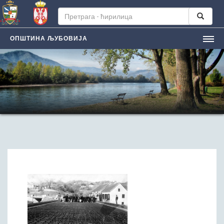
ОПШТИНА ЉУБОВИЈА
НАСЛОВНА
ЉУБОВИЈA
Лична карта града
Историјат
Географски положај
Манифестацијe
ЛОКАЛНА САМОУПРАВА
Председник општине
Заменик председника
Скупштина општине
Општинско веће
Општинска управа