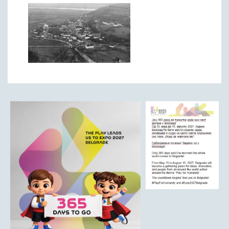
Римски мост
Кањон Трешњице
Мали и Велики град
Мачков камен
Манастир Св. Николај Српски
Манастир Свете Тројице
Црква Светог Преображења
Црква Св. апостола Петра и Павла
Црква брвнара у Доњој Оровици
Дрина
Врхпоље - Етно село
Бобија
КОНТАКТ
Општина Љубовија
Установе од јавног значаја
АКТИ