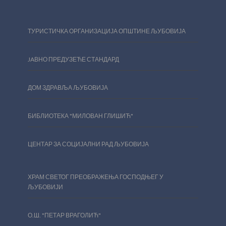
ТУРИСТИЧКА ОРГАНИЗАЦИЈА ОПШТИНЕ ЉУБОВИЈА
JAВНО ПРЕДУЗЕЋЕ СТАНДАРД
ДОМ ЗДРАВЉА ЉУБОВИЈА
БИБЛИОТЕКА "МИЛОВАН ГЛИШИЋ"
ЦЕНТАР ЗА СОЦИЈАЛНИ РАД ЉУБОВИЈА
ХРАМ СВЕТОГ ПРЕОБРАЖЕЊА ГОСПОДЊЕГ У
ЉУБОВИЈИ
О.Ш. "ПЕТАР ВРАГОЛИЋ"