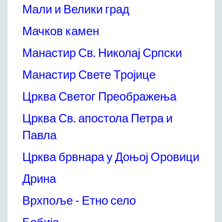
Мали и Велики град
Мачков камен
Манастир Св. Николај Српски
Манастир Свете Тројице
Црква Светог Преображења
Црква Св. апостола Петра и
Павла
Црква брвнара у Доњој Оровици
Дрина
Врхпоље - Етно село
Бобија