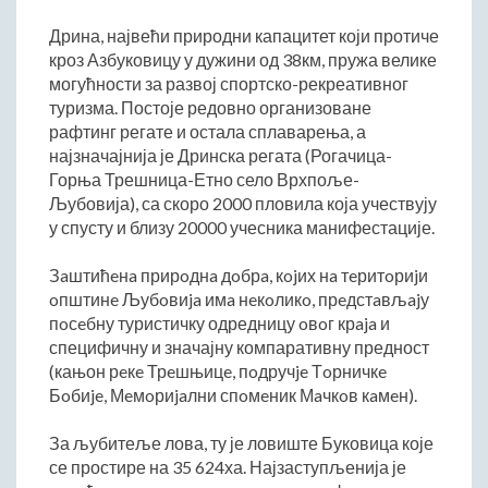
Начелник Општинске управе
Дрина, највећи природни капацитет који протиче
Састави Управних одбора и сталних радних тела
кроз Азбуковицу у дужини од 38км, пружа велике
могућности за развој спортско-рекреативног
ПРИВРЕДА
туризма. Постоје редовно организоване
Општи и просторни положај подручја општине
рафтинг регате и остала сплаварења, а
најзначајнија је Дринска регата (Рогачица-
Развој и просторни размештај привреде
Горња Трешница-Етно село Врхпоље-
Пољопривреда
Љубовија), са скоро 2000 пловила која учествују
Шумарство
у спусту и близу 20000 учесника манифестације.
Индустрија
Зaштићeнa прирoднa дoбрa, кojих нa тeритoриjи
Грађевинарство
oпштинe Љубoвиja имa нeкoликo, прeдстaвљajу
Занатство
пoсeбну туристичку одредницу oвoг крaja и
Саобраћај и везе
специфичну и значајну компаративну предност
(кањон рeкe Трeшњицe, пoдручje Тoрничкe
Трговинa
Бoбиje, Мeмoриjaлни спoмeник Мaчкoв кaмeн).
Угоститељство и туризам
Комунална делатност
За љубитеље лова, ту је ловиште Буковица које
Јавна предузећа
се простире на 35 624ха. Најзаступљенија је