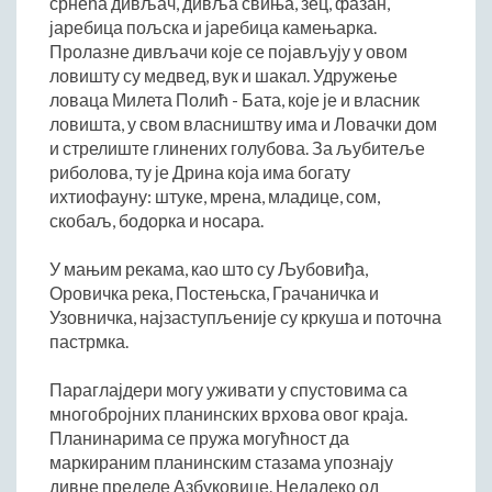
срнећа дивљач, дивља свиња, зец, фазан,
ДРУШТВО
јаребица пољска и јаребица камењарка.
Образовање
Пролазне дивљачи које се појављују у овом
ловишту су медвед, вук и шакал. Удружење
Здравствена заштита
ловаца Милета Полић - Бата, које је и власник
Културни живот
ловишта, у свом власништву има и Ловачки дом
Социјална заштита
и стрелиште глинених голубова. За љубитеље
Спорт
риболова, ту је Дрина која има богату
ихтиофауну: штуке, мрена, младице, сом,
Удружењa
скобаљ, бодорка и носара.
Државна управа и администрација
ГАЛЕРИЈА
У мањим рекама, као што су Љубовиђа,
Оровичка река, Постењска, Грачаничка и
Љубовија
Узовничка, најзаступљеније су кркуша и поточна
Љубовија некад
пастрмка.
Природа у Азбуковици
Параглајдери могу уживати у спустовима са
ВЕСТИ
многобројних планинских врхова овог краја.
ТУРИЗАМ
Планинарима се пружа могућност да
маркираним планинским стазама упознају
Соко град
дивне пределе Азбуковице. Недалеко од