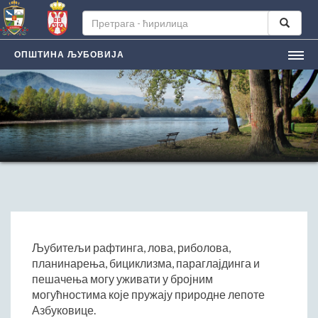
ОПШТИНА ЉУБОВИЈА
НАСЛОВНА
ЉУБОВИЈA
Лична карта града
Историјат
Географски положај
Манифестацијe
ЛОКАЛНА САМОУПРАВА
Председник општине
Љубитељи рафтинга, лова, риболова,
Заменик председника
планинарења, бициклизма, параглајдинга и
Скупштина општине
пешачења могу уживати у бројним
могућностима које пружају природне лепоте
Општинско веће
Азбуковице.
Општинска управа