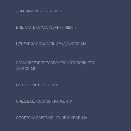
ДОМ ЗДРАВЉА ЉУБОВИЈА
БИБЛИОТЕКА "МИЛОВАН ГЛИШИЋ"
ЦЕНТАР ЗА СОЦИЈАЛНИ РАД ЉУБОВИЈА
ХРАМ СВЕТОГ ПРЕОБРАЖЕЊА ГОСПОДЊЕГ У
ЉУБОВИЈИ
О.Ш. "ПЕТАР ВРАГОЛИЋ"
СРЕДЊА ШКОЛА "ВУК КАРАЏИЋ"
СПОРТСКИ САВЕЗ ОПШТИНЕ ЉУБОВИЈА