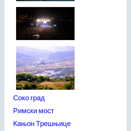
Соко град
Римски мост
Кањон Трешњице