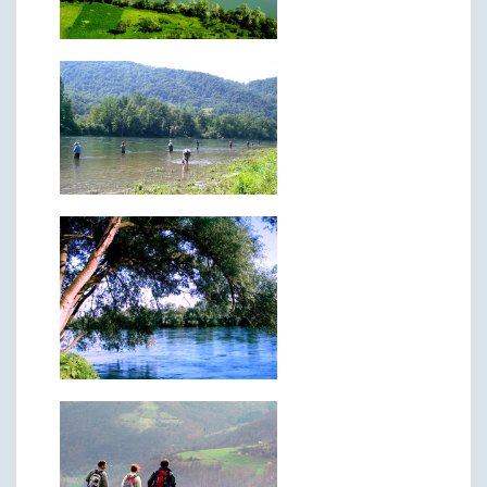
Матична служба
Урбанизам и грађевинарство
Борачко-инвалидска заштита
Друштвена брига о деци
Служба за пољопривреду, водопривреду и заштиту животне
средине
Приватно предузетништво
Бирачки списак