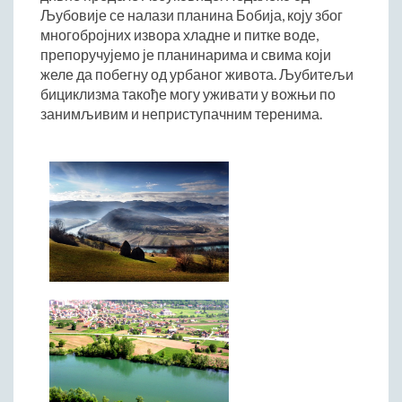
Римски мост
Љубовије се налази планина Бобија, коју због
Кањон Трешњице
многобројних извора хладне и питке воде,
препоручујемо је планинарима и свима који
Мали и Велики град
желе да побегну од урбаног живота. Љубитељи
Мачков камен
бициклизма такође могу уживати у вожњи по
Манастир Св. Николај Српски
занимљивим и неприступачним теренима.
Манастир Свете Тројице
Црква Светог Преображења
Црква Св. апостола Петра и Павла
Црква брвнара у Доњој Оровици
Дрина
Врхпоље - Етно село
Бобија
КОНТАКТ
Општина Љубовија
Установе од јавног значаја
АКТИ