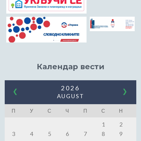
Календар вести
2026
❮
❯
AUGUST
П
У
С
Ч
П
С
Н
1
2
3
4
5
6
7
8
9