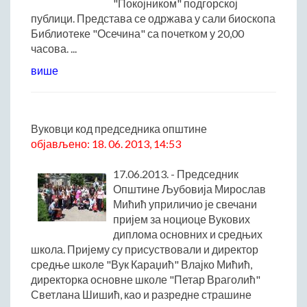
"Покојником" подгорској
Матична служба
публици. Представа се одржава у сали биоскопа
Библиотеке "Осечина" са почетком у 20,00
Урбанизам и грађевинарство
часова. ...
Борачко-инвалидска заштита
више
Друштвена брига о деци
Служба за пољопривреду, водопривреду и заштиту животне
средине
Приватно предузетништво
Вуковци код председника општине
Бирачки списак
објављено: 18. 06. 2013, 14:53
17.06.2013. - Председник
Општине Љубовија Мирослав
Мићић уприличио је свечани
пријем за ноциоце Вукових
диплома основних и средњих
школа. Пријему су присуствовали и директор
средње школе "Вук Караџић" Влајко Мићић,
директорка основне школе "Петар Враголић"
Светлана Шишић, као и разредне страшине