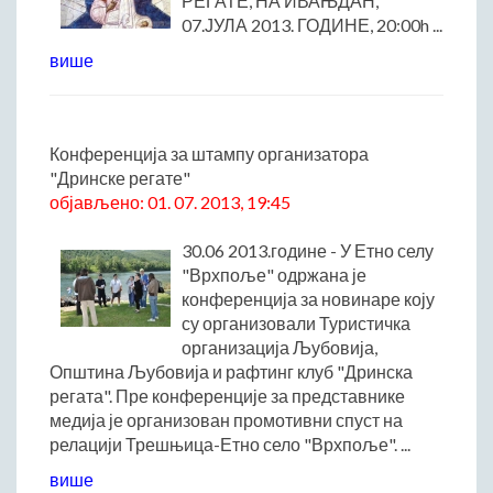
РЕГАТЕ, НА ИВАЊДАН,
07.ЈУЛА 2013. ГОДИНЕ, 20:00h ...
Начелник Општинске управе
Састави Управних одбора и сталних радних тела
више
ПРИВРЕДА
Општи и просторни положај подручја општине
Конференција за штампу организатора
Развој и просторни размештај привреде
"Дринске регате"
Пољопривреда
објављено: 01. 07. 2013, 19:45
Шумарство
30.06 2013.године - У Етно селу
Индустрија
"Врхпоље" одржана је
Грађевинарство
конференција за новинаре коју
Занатство
су организовали Туристичка
Саобраћај и везе
организација Љубовија,
Општина Љубовија и рафтинг клуб "Дринска
Трговинa
регата". Пре конференције за представнике
Угоститељство и туризам
медија је организован промотивни спуст на
Комунална делатност
релацији Трешњица-Етно село "Врхпоље". ...
Јавна предузећа
више