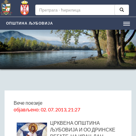
ОПШТИНА ЉУБОВИЈА
НАСЛОВНА
ЉУБОВИЈA
Лична карта града
Историјат
Географски положај
Манифестацијe
ЛОКАЛНА САМОУПРАВА
Председник општине
Вече поезије
објављено: 02. 07. 2013, 21:27
Заменик председника
Скупштина општине
ЦРКВЕНА ОПШТИНА
Општинско веће
ЉУБОВИЈА И ОО ДРИНСКЕ
Општинска управа