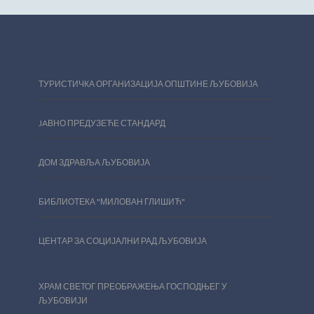
ТУРИСТИЧКА ОРГАНИЗАЦИЈА ОПШТИНЕ ЉУБОВИЈА
JAВНО ПРЕДУЗЕЋЕ СТАНДАРД
ДОМ ЗДРАВЉА ЉУБОВИЈА
БИБЛИОТЕКА "МИЛОВАН ГЛИШИЋ"
ЦЕНТАР ЗА СОЦИЈАЛНИ РАД ЉУБОВИЈА
ХРАМ СВЕТОГ ПРЕОБРАЖЕЊА ГОСПОДЊЕГ У
ЉУБОВИЈИ