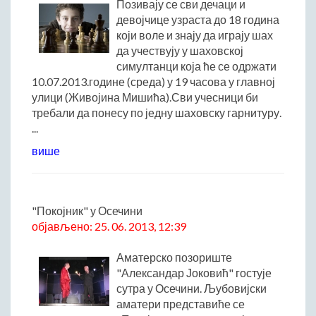
Позивају се сви дечаци и
Римски мост
девојчице узраста до 18 година
Кањон Трешњице
који воле и знају да играју шах
Мали и Велики град
да учествују у шаховској
симултанци која ће се одржати
Мачков камен
10.07.2013.године (среда) у 19 часова у главној
Манастир Св. Николај Српски
улици (Живојина Мишића).Сви учесници би
Манастир Свете Тројице
требали да понесу по једну шаховску гарнитуру.
Црква Светог Преображења
...
Црква Св. апостола Петра и Павла
више
Црква брвнара у Доњој Оровици
Дрина
Врхпоље - Етно село
"Покојник" у Осечини
Бобија
објављено: 25. 06. 2013, 12:39
КОНТАКТ
Аматерско позориште
Општина Љубовија
"Александар Јоковић" гостује
сутра у Осечини. Љубовијски
Установе од јавног значаја
аматери представиће се
АКТИ