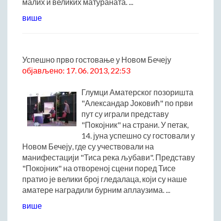
малих и великих матураната. ...
више
Успешно прво гостовање у Новом Бечеју
објављено: 17. 06. 2013, 22:53
Глумци Аматерског позоришта
"Александар Јоковић" по први
пут су играли представу
"Покојник" на страни. У петак,
14. јуна успешно су гостовали у
Новом Бечеју, где су учествовали на
манифестацији "Тиса река љубави". Представу
"Покојник" на отвореној сцени поред Тисе
пратио је велики број гледалаца, који су наше
аматере наградили бурним аплаузима. ...
више