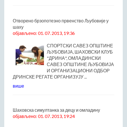
ДРУШТВО
Образовање
Здравствена заштита
Отворено брзопотезно првенство Љубовије у
шаху
Културни живот
објављено: 01. 07. 2013, 19:36
Социјална заштита
Спорт
СПОРТСКИ САВЕЗ ОПШТИНЕ
Удружењa
ЉУБОВИЈА, ШАХОВСКИ КЛУБ
"ДРИНА", ОМЛАДИНСКИ
Државна управа и администрација
САВЕЗ ОПШТИНЕ ЉУБОВИЈА
ГАЛЕРИЈА
И ОРГАНИЗАЦИОНИ ОДБОР
ДРИНСКЕ РЕГАТЕ ОРГАНИЗУЈУ ...
Љубовија
Љубовија некад
више
Природа у Азбуковици
ВЕСТИ
Шаховска симултанка за децу и омладину
ТУРИЗАМ
објављено: 01. 07. 2013, 19:24
Соко град