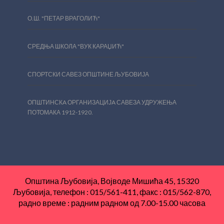
О.Ш. "ПЕТАР ВРАГОЛИЋ"
СРЕДЊА ШКОЛА "ВУК КАРАЏИЋ"
СПОРТСКИ САВЕЗ ОПШТИНЕ ЉУБОВИЈА
ОПШТИНСКA ОРГАНИЗАЦИЈA САВЕЗА УДРУЖЕЊА
ПОТОМАКА 1912-1920.
Општина Љубовија, Војводе Мишића 45, 15320
Љубовија, телефон : 015/561-411, факс : 015/562-870,
радно време : радним радном од 7.00-15.00 часова