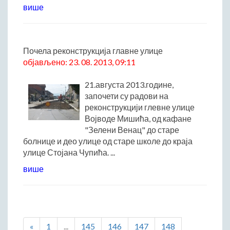
више
Почела реконструкција главне улице
објављено: 23. 08. 2013, 09:11
21.августа 2013.године,
започети су радови на
реконструкцији глевне улице
Војводе Мишића, од кафане
"Зелени Венац" до старе
болнице и део улице од старе школе до краја
улице Стојана Чупића. ...
више
«
1
...
145
146
147
148