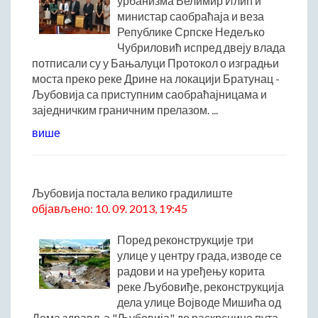
урбанизма Велимир Илић и
министар саобраћаја и веза
Начелник Општинске управе
Републике Српске Недељко
Састави Управних одбора и сталних радних тела
Чубриловић испред двеју влада
ПРИВРЕДА
потписали су у Бањалуци Протокол о изградњи
моста преко реке Дрине на локацији Братунац -
Општи и просторни положај подручја општине
Љубовија са приступним саобраћајницама и
Развој и просторни размештај привреде
заједничким граничним прелазом. ...
Пољопривреда
више
Шумарство
Индустрија
Грађевинарство
Љубовија постала велико градилиште
Занатство
објављено: 10. 09. 2013, 19:45
Саобраћај и везе
Поред реконструкције три
Трговинa
улице у центру града, изводе се
Угоститељство и туризам
радови и на уређењу корита
Комунална делатност
реке Љубовиђе, реконструкција
дела улице Војводе Мишића од
Јавна предузећа
Дома здравља "Љубовија" до раскрснице пута