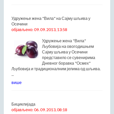
Римски мост
Кањон Трешњице
Мали и Велики град
Удружење жена "Вила" на Сајму шљива у
Осечини
Мачков камен
објављено: 09. 09. 2013, 13:58
Манастир Св. Николај Српски
Манастир Свете Тројице
Удружење жена "Вила"
Црква Светог Преображења
Љубовија на овогодишњем
Сајму шљива у Осечини
Црква Св. апостола Петра и Павла
представило се сувенирима
Црква брвнара у Доњој Оровици
Дневног боравка "Осмех"
Дрина
Љубовија и традиционалним јелима од шљива.
Врхпоље - Етно село
...
Бобија
више
КОНТАКТ
Општина Љубовија
Бициклијада
Установе од јавног значаја
објављено: 06. 09. 2013, 08:18
АКТИ