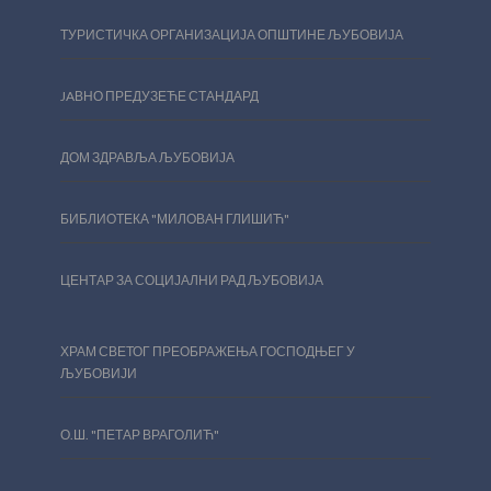
ТУРИСТИЧКА ОРГАНИЗАЦИЈА ОПШТИНЕ ЉУБОВИЈА
JAВНО ПРЕДУЗЕЋЕ СТАНДАРД
ДОМ ЗДРАВЉА ЉУБОВИЈА
БИБЛИОТЕКА "МИЛОВАН ГЛИШИЋ"
ЦЕНТАР ЗА СОЦИЈАЛНИ РАД ЉУБОВИЈА
ХРАМ СВЕТОГ ПРЕОБРАЖЕЊА ГОСПОДЊЕГ У
ЉУБОВИЈИ
О.Ш. "ПЕТАР ВРАГОЛИЋ"