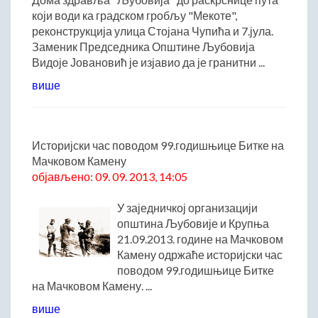
ДРУШТВО
који води ка градском гробљу "Мекоте",
Образовање
реконструкција улица Стојана Чупића и 7.јула.
Заменик Председника Општине Љубовија
Здравствена заштита
Видоје Јовановић је изјавио да је гранитни ...
Културни живот
више
Социјална заштита
Спорт
Удружењa
Историјски час поводом 99.годишњице Битке на
Државна управа и администрација
Мачковом Камену
ГАЛЕРИЈА
објављено: 09. 09. 2013, 14:05
Љубовија
У заједничкој организацији
Љубовија некад
општина Љубовије и Крупња
Природа у Азбуковици
21.09.2013. године на Мачковом
Камену одржаће историјски час
ВЕСТИ
поводом 99.годишњице Битке
ТУРИЗАМ
на Мачковом Камену. ...
Соко град
више