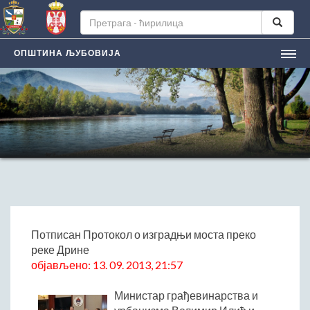
ОПШТИНА ЉУБОВИЈА
НАСЛОВНА
ЉУБОВИЈA
Лична карта града
Историјат
Географски положај
Манифестацијe
ЛОКАЛНА САМОУПРАВА
Председник општине
Потписан Протокол о изградњи моста преко
реке Дрине
Заменик председника
објављено: 13. 09. 2013, 21:57
Скупштина општине
Општинско веће
Министар грађевинарства и
Општинска управа