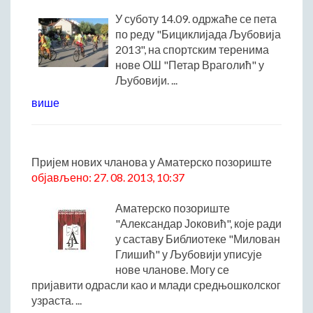
Матична служба
У суботу 14.09. одржаће се пета
по реду "Бициклијада Љубовија
Урбанизам и грађевинарство
2013", на спортским теренима
Борачко-инвалидска заштита
нове ОШ "Петар Враголић" у
Друштвена брига о деци
Љубовији. ...
Служба за пољопривреду, водопривреду и заштиту животне
више
средине
Приватно предузетништво
Бирачки списак
Пријем нових чланова у Аматерско позориште
објављено: 27. 08. 2013, 10:37
Аматерско позориште
"Александар Јоковић", које ради
у саставу Библиотеке "Милован
Глишић" у Љубовији уписује
нове чланове. Могу се
пријавити одрасли као и млади средњошколског
узраста. ...