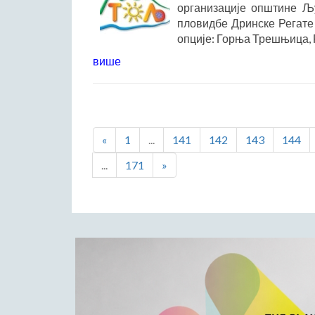
организације општине Љ
пловидбе Дринске Регате 
опције: Горња Трешњица, Ро
више
«
1
...
141
142
143
144
...
171
»