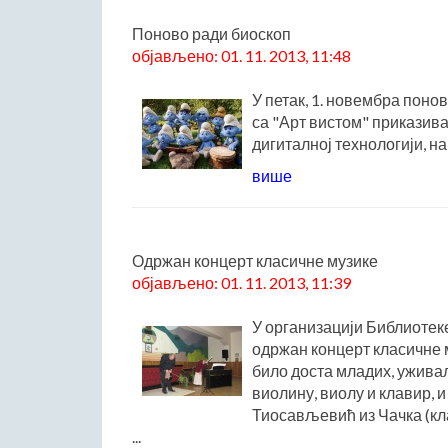
Поново ради биоскоп
објављено: 01. 11. 2013, 11:48
У петак, 1. новембра поно
са "Арт вистом" приказив
дигиталној технологији, на
више
Одржан концерт класичне музике
објављено: 01. 11. 2013, 11:39
У организацији Библиотек
одржан концерт класичне м
било доста младих, уживал
виолину, виолу и клавир,
Тиосављевић из Чачка (кл
...