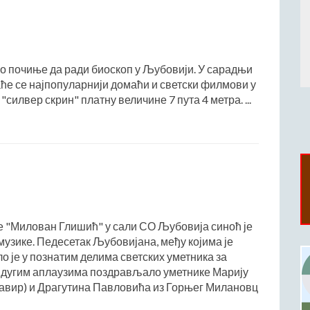
во почиње да ради биоскоп у Љубовији. У сарадњи
аће се најпопуларнији домаћи и светски филмови у
 "силвер скрин" платну величине 7 пута 4 метра. ...
е "Милован Глишић" у сали СО Љубовија синоћ је
узике. Педесетак Љубовијана, међу којима је
о је у познатим делима светских уметника за
 и дугим аплаузима поздрављало уметнике Марију
авир) и Драгутина Павловића из Горњег Милановц