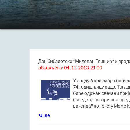
Дан библиотеке "Милован Глишић" и предс
објављено: 04. 11. 2013, 21:00
У среду 6.новембра библ
74.годишњицу рада. Тога д
биће одржан свечани прије
изведена позоришна предс
викенда" по тексту Моме К
више