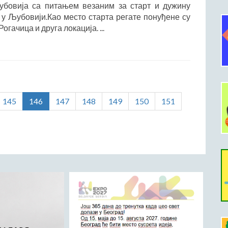
убовија са питањем везаним за старт и дужину
у Љубовији.Као место старта регате понуђене су
гачица и друга локација. ...
145
146
147
148
149
150
151