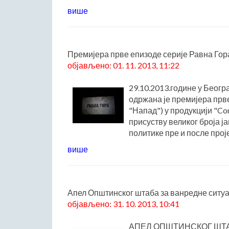
више
Премијера прве епизоде серије Равна Гор
објављено: 01. 11. 2013, 11:22
29.10.2013.године у Беогр
одржана је премијера прв
"Напад") у продукцији "Con
присуству великог броја ј
политике пре и после проје
више
Апел Општинског штаба за ванредне ситуа
објављено: 31. 10. 2013, 10:41
АПЕЛ ОПШТИНСКОГ ШТАБ