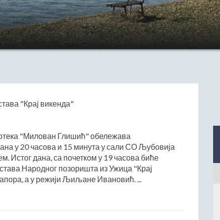
тава "Крај викенда"
иотека "Милован Глишић" обележава
ана у 20 часова и 15 минута у сали СО Љубовија
м. Истог дана, са почетком у 19 часова биће
тава Народног позоришта из Ужица "Крај
апора, а у режији Љиљане Ивановић. ...