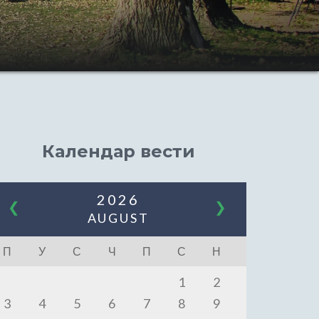
Календар вести
2026
❮
❯
AUGUST
П
У
С
Ч
П
С
Н
1
2
3
4
5
6
7
8
9