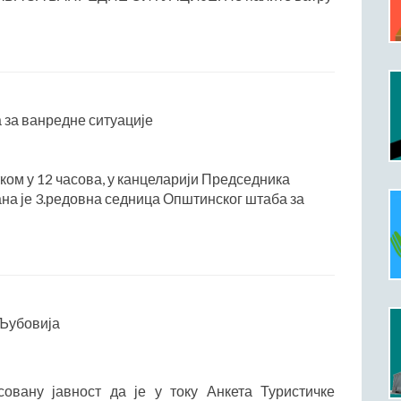
 за ванредне ситуације
тком у 12 часова, у канцеларији Председника
а је 3.редовна седница Општинског штаба за
 Љубовија
овану јавност да је у току Анкета Туристичке