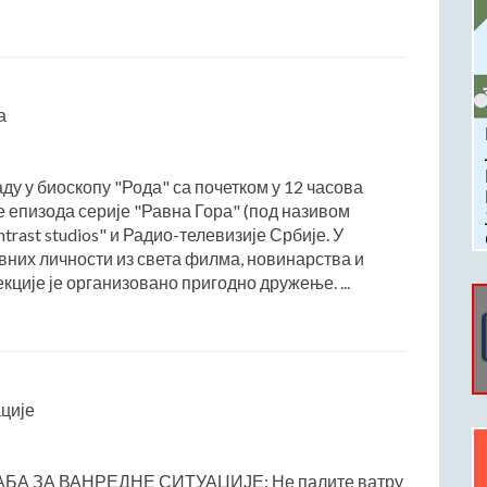
а
аду у биоскопу "Рода" са почетком у 12 часова
е епизода серије "Равна Гора" (под називом
trast studios" и Радио-телевизије Србије. У
авних личности из света филма, новинарства и
кције је организовано пригодно дружење. ...
ције
А ЗА ВАНРЕДНЕ СИТУАЦИЈЕ: Не палите ватру