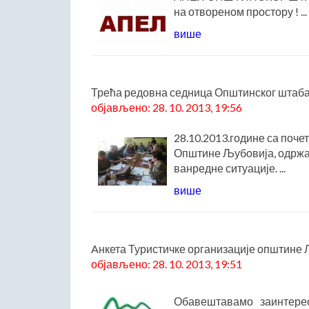
на отвореном простору ! ...
више
Трећа редовна седница Општинског штаба
објављено: 28. 10. 2013, 19:56
28.10.2013.године са поче
Општине Љубовија, одржан
ванредне ситуације. ...
више
Aнкета Туристичке организације општине
објављено: 28. 10. 2013, 19:51
Обавештавамо заинтерес