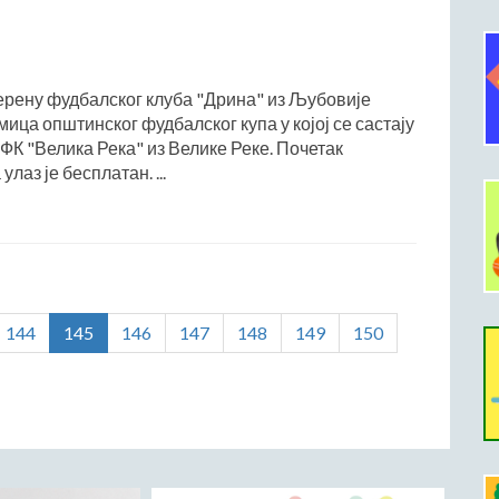
терену фудбалског клуба "Дрина" из Љубовије
ица општинског фудбалског купа у којој се састају
ФК "Велика Река" из Велике Реке. Почетак
улаз је бесплатан. ...
144
145
146
147
148
149
150