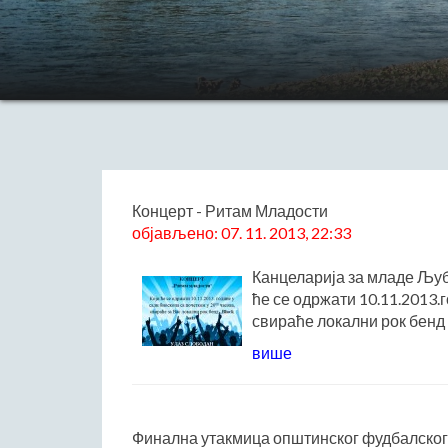
Концерт - Ритам Младости
објављено: 07. 11. 2013, 22:33
Канцеларија за младе Љуб
ће се одржати 10.11.2013.г
свираће локални рок бенд "B
више
Финална утакмица општинског фудбалског