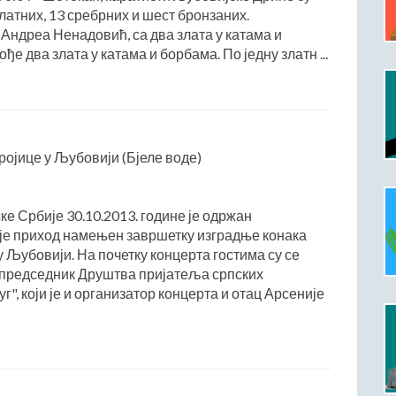
латних, 13 сребрних и шест бронзаних.
 Андреа Ненадовић, са два злата у катама и
ође два злата у катама и борбама. По једну златн ...
ојице у Љубовији (Бјеле воде)
ке Србије 30.10.2013. године је одржан
 је приход намењен завршетку изградње конака
 Љубовији. На почетку концерта гостима су се
 председник Друштва пријатеља српских
", који је и организатор концерта и отац Арсеније