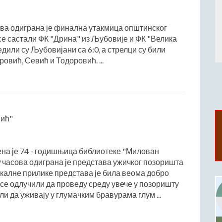
сова одиграна је финална утакмица општинског
у се састали ФК "Дрина" из Љубовије и ФК "Велика
едили су Љубовијани са 6:0, а стрелци су били
овић, Севић и Тодоровић. ...
шић"
ена је 74 - годишњица библиотеке "Милован
9 часова одиграна је представа ужичког позоришта
окалне прилике представа је била веома добро
у се одлучили да проведу среду увече у позоришту
ли да уживају у глумачким бравурама глум ...