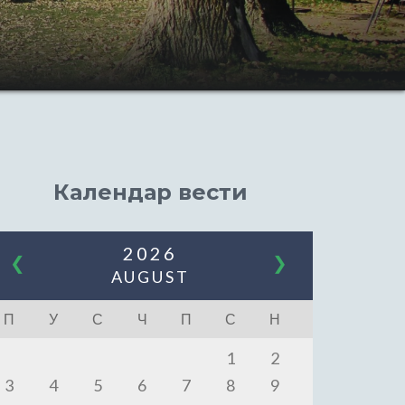
Календар вести
2026
❮
❯
AUGUST
П
У
С
Ч
П
С
Н
1
2
3
4
5
6
7
8
9