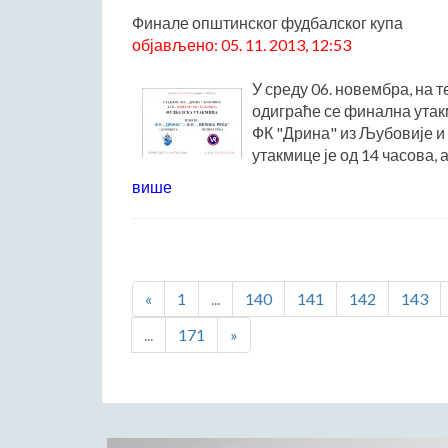
Финале општинског фудбалског купа
објављено: 05. 11. 2013, 12:53
У среду 06. новембра, на 
одиграће се финална утакм
ФК "Дрина" из Љубовије и 
утакмице је од 14 часова, а 
више
«
1
...
140
141
142
143
...
171
»