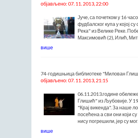
објављено: 07. 11. 2013, 22:00
Јуче, са почетком у 16 ча
фудбалског купа у којој с
Река" из Велике Реке. Поб
Максимовић (2), Илић, Митр
више
74-годишњица библиотеке "Милован Гли
објављено: 07. 11. 2013, 21:15
06.11.2013.године обележ
Глишић" из Љубовије. У 1
"Крај викенда". За наше л
посећена а сви они који с
нису погрешили, јер су мог
више