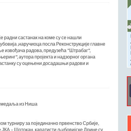
је радни састанак на коме су се нашли
бовија ,наручиоца посла Реконструкције главне
ље извођача радова, предузећа "Штрабаг",
еринг", аутора пројекта и надзорног органа
састанку су оцењени досадашњи радови и
ј медаља из Ниша
м турниру за појединачно првенство Србије,
 ЈКА – Шотокан, каратисти љубовијске Дрине су