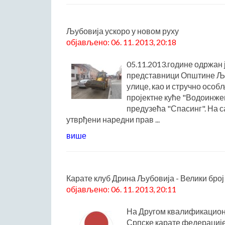
Љубовија ускоро у новом руху
објављено: 06. 11. 2013, 20:18
05.11.2013.године одржан 
представници Општине Љу
улице, као и стручно особ
пројектне куће "Водоинжењ
предузећа "Спасинг". На 
утврђени наредни прав ...
више
Карате клуб Дрина Љубовија - Велики бро
објављено: 06. 11. 2013, 20:11
На Другом квалификационо
Српске карате федерације