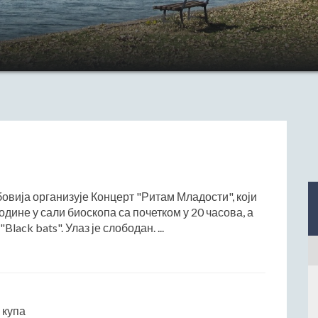
овија организује Концерт "Ритам Младости", који
одине у сали биоскопа са почетком у 20 часова, а
lack bats". Улаз је слободан. ...
 купа