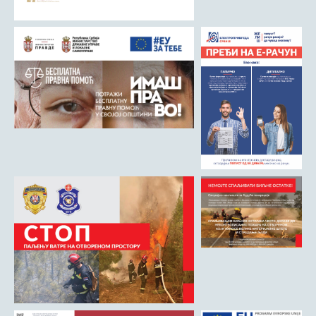
Матична служба
Урбанизам и грађевинарство
Борачко-инвалидска заштита
Друштвена брига о деци
Служба за пољопривреду, водопривреду и заштиту животне
средине
Приватно предузетништво
Бирачки списак