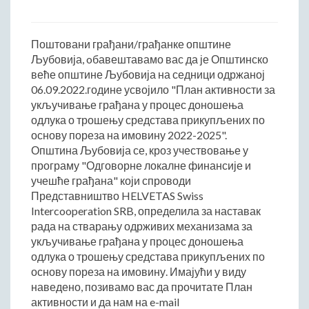
Начелник Општинске управе
Састави Управних одбора и сталних радних тела
Поштовани грађани/грађанке општине
Љубовија, oбавештавамо вас да је Општинско
ПРИВРЕДА
веће општине Љубовија на седници одржаној
Општи и просторни положај подручја општине
06.09.2022.године усвојило "План активности за
Развој и просторни размештај привреде
укључивање грађана у процес доношења
одлука о трошењу средстава прикупљених по
Пољопривреда
основу пореза на имовину 2022-2025".
Шумарство
Општина Љубовија се, кроз учествовање у
Индустрија
програму "Одговорне локалне финансије и
Грађевинарство
учешће грађана" који спроводи
Представништво HELVETAS Swiss
Занатство
Intercooperation SRB, определила за наставак
Саобраћај и везе
рада на стварању одрживих механизама за
Трговинa
укључивање грађана у процес доношења
Угоститељство и туризам
одлука о трошењу средстава прикупљених по
основу пореза на имовину. Имајући у виду
Комунална делатност
наведено, позивамо вас да прочитате План
Јавна предузећа
активности и да нам на e-mail