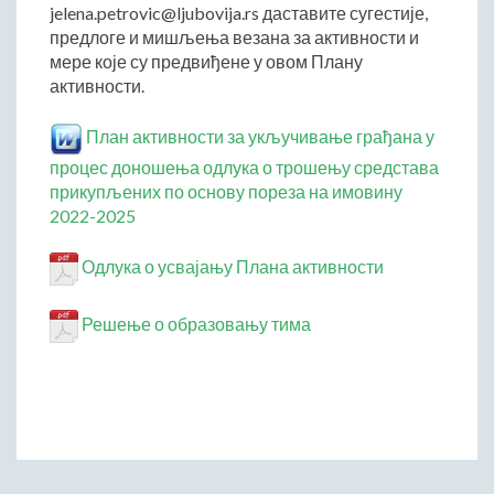
ДРУШТВО
jelena.petrovic@ljubovija.rs даставите сугестије,
предлоге и мишљења везана за активности и
Образовање
мере које су предвиђене у овом Плану
Здравствена заштита
активности.
Културни живот
План активности за укључивање грађана у
Социјална заштита
процес доношења одлука о трошењу средстава
Спорт
прикупљених по основу пореза на имовину
Удружењa
2022-2025
Државна управа и администрација
Одлука о усвајању Плана активности
ГАЛЕРИЈА
Љубовија
Решење о образовању тима
Љубовија некад
Природа у Азбуковици
ВЕСТИ
ТУРИЗАМ
Соко град