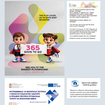
Римски мост
Кањон Трешњице
Мали и Велики град
Мачков камен
Манастир Св. Николај Српски
Манастир Свете Тројице
Црква Светог Преображења
Црква Св. апостола Петра и Павла
Црква брвнара у Доњој Оровици
Дрина
Врхпоље - Етно село
Бобија
КОНТАКТ
Општина Љубовија
Установе од јавног значаја
АКТИ