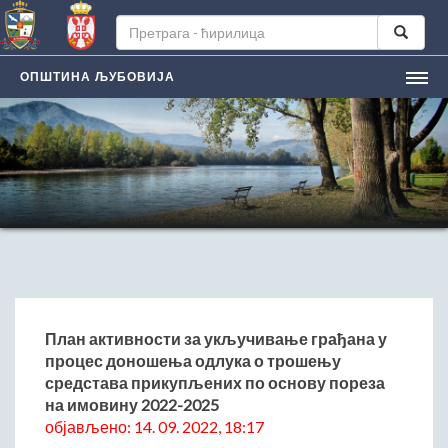
ОПШТИНА ЉУБОВИЈА
НАСЛОВНА
ЉУБОВИЈA
Лична карта града
Историјат
Географски положај
Манифестацијe
ЛОКАЛНА САМОУПРАВА
Председник општине
План активности за укључивање грађана у
процес доношења одлука о трошењу
Заменик председника
средстава прикупљених по основу пореза
Скупштина општине
на имовину 2022-2025
Општинско веће
објављено: 14. 09. 2022, 18:17
Општинска управа