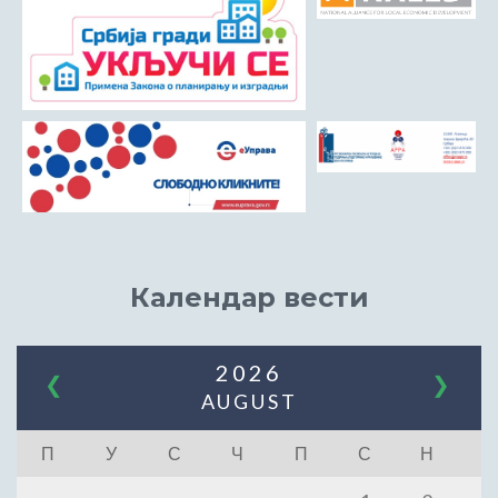
Календар вести
2026
❮
❯
AUGUST
П
У
С
Ч
П
С
Н