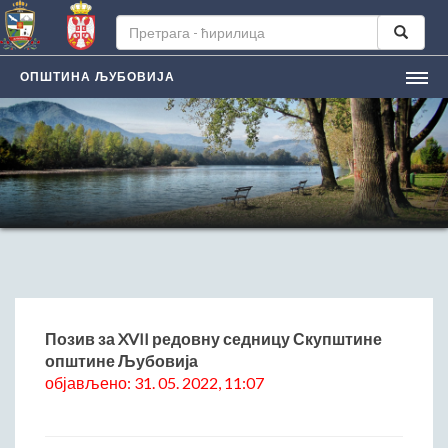
ОПШТИНА ЉУБОВИЈА
НАСЛОВНА
ЉУБОВИЈA
Лична карта града
Историјат
Географски положај
Манифестацијe
ЛОКАЛНА САМОУПРАВА
Председник општине
Позив за XVII редовну седницу Скупштине
општине Љубовија
Заменик председника
објављено: 31. 05. 2022, 11:07
Скупштина општине
Општинско веће
Општинска управа