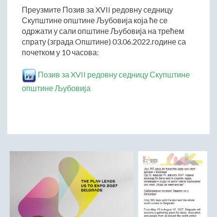
Преузмите Позив за XVII редовну седницу
Начелник Општинске управе
Скупштине општине Љубовија која ће се
Састави Управних одбора и сталних радних тела
одржати у сали општине Љубовија на трећем
спрату (зграда Oпштине) 03.06.2022.године са
ПРИВРЕДА
почетком у 10 часова:
Општи и просторни положај подручја општине
Развој и просторни размештај привреде
Позив за XVII редовну седницу Скупштине
Пољопривреда
општине Љубовија
Шумарство
Индустрија
Грађевинарство
Занатство
Саобраћај и везе
Трговинa
Угоститељство и туризам
Комунална делатност
Јавна предузећа