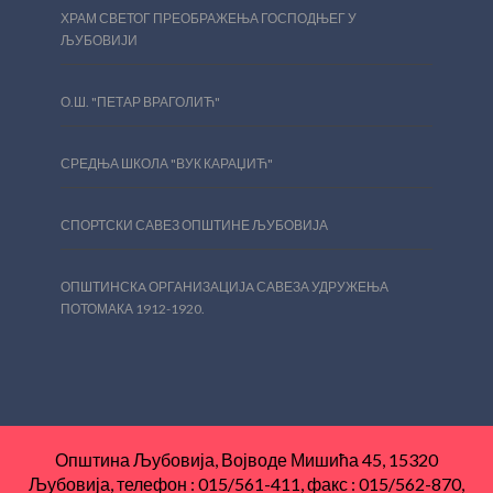
ХРАМ СВЕТОГ ПРЕОБРАЖЕЊА ГОСПОДЊЕГ У
ЉУБОВИЈИ
О.Ш. "ПЕТАР ВРАГОЛИЋ"
СРЕДЊА ШКОЛА "ВУК КАРАЏИЋ"
СПОРТСКИ САВЕЗ ОПШТИНЕ ЉУБОВИЈА
ОПШТИНСКA ОРГАНИЗАЦИЈA САВЕЗА УДРУЖЕЊА
ПОТОМАКА 1912-1920.
Општина Љубовија, Војводе Мишића 45, 15320
Љубовија, телефон : 015/561-411, факс : 015/562-870,