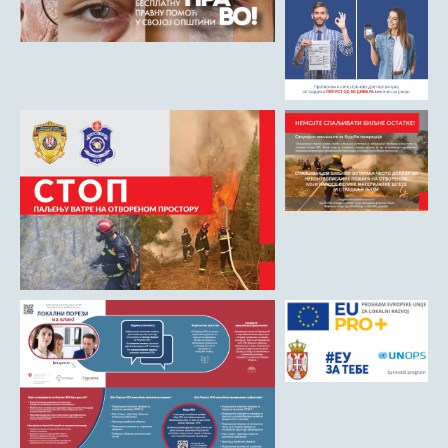
Римски мост
Кањон Трешњице
Мали и Велики град
Мачков камен
Манастир Св. Николај Српски
Манастир Свете Тројице
Црква Светог Преображења
Црква Св. апостола Петра и Павла
Црква брвнара у Доњој Оровици
Дрина
Врхпоље - Етно село
Бобија
КОНТАКТ
Општина Љубовија
Установе од јавног значаја
АКТИ