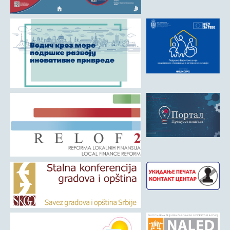
Матична служба
Урбанизам и грађевинарство
Борачко-инвалидска заштита
Друштвена брига о деци
Служба за пољопривреду, водопривреду и заштиту животне
средине
Приватно предузетништво
Бирачки списак