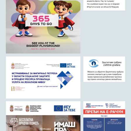
ДРУШТВО
Образовање
Здравствена заштита
Културни живот
Социјална заштита
Спорт
Удружењa
Државна управа и администрација
ГАЛЕРИЈА
Љубовија
Љубовија некад
Природа у Азбуковици
ВЕСТИ
ТУРИЗАМ
Соко град