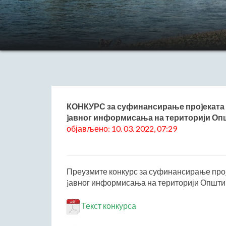
КОНКУРС за суфинансирање проjеката 
jавног информисања на територији Опш
објављено: 10. 03. 2022, 07:29
Преузмите конкурс за суфинансирање проj
jавног информисања на територији Општине
Текст конкурса