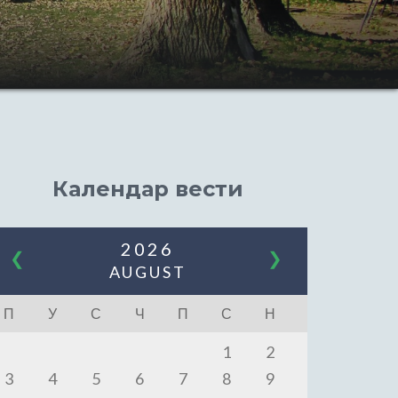
Календар вести
2026
❮
❯
AUGUST
П
У
С
Ч
П
С
Н
1
2
3
4
5
6
7
8
9