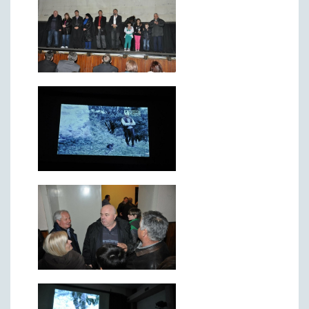
Римски мост
Кањон Трешњице
Мали и Велики град
Мачков камен
Манастир Св. Николај Српски
Манастир Свете Тројице
Црква Светог Преображења
Црква Св. апостола Петра и Павла
Црква брвнара у Доњој Оровици
Дрина
Врхпоље - Етно село
Бобија
КОНТАКТ
Општина Љубовија
Установе од јавног значаја
АКТИ