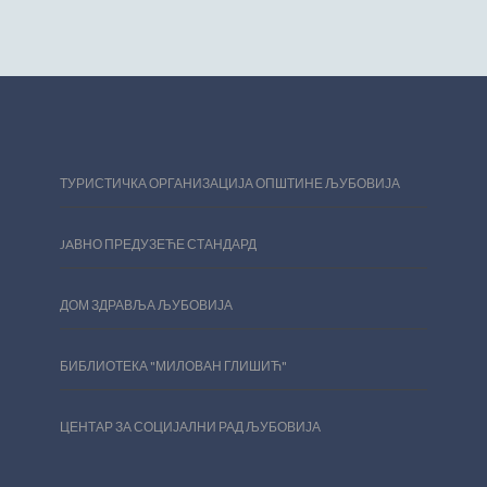
ТУРИСТИЧКА ОРГАНИЗАЦИЈА ОПШТИНЕ ЉУБОВИЈА
JAВНО ПРЕДУЗЕЋЕ СТАНДАРД
ДОМ ЗДРАВЉА ЉУБОВИЈА
БИБЛИОТЕКА "МИЛОВАН ГЛИШИЋ"
ЦЕНТАР ЗА СОЦИЈАЛНИ РАД ЉУБОВИЈА