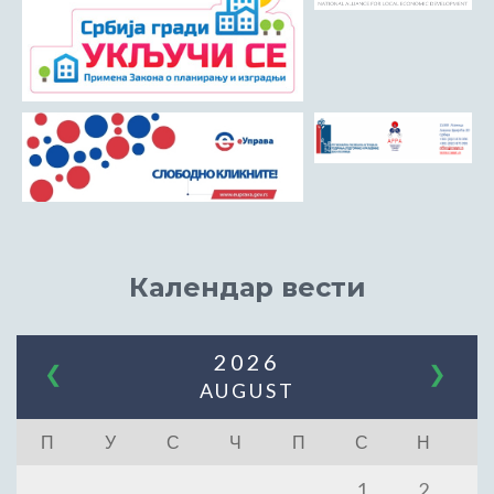
Календар вести
2026
❮
❯
AUGUST
П
У
С
Ч
П
С
Н
1
2