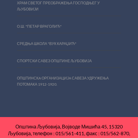
ХРАМ СВЕТОГ ПРЕОБРАЖЕЊА ГОСПОДЊЕГ У
ЉУБОВИЈИ
О.Ш. "ПЕТАР ВРАГОЛИЋ"
СРЕДЊА ШКОЛА "ВУК КАРАЏИЋ"
СПОРТСКИ САВЕЗ ОПШТИНЕ ЉУБОВИЈА
ОПШТИНСКA ОРГАНИЗАЦИЈA САВЕЗА УДРУЖЕЊА
ПОТОМАКА 1912-1920.
Општина Љубовија, Војводе Мишића 45, 15320
Љубовија, телефон : 015/561-411, факс : 015/562-870,