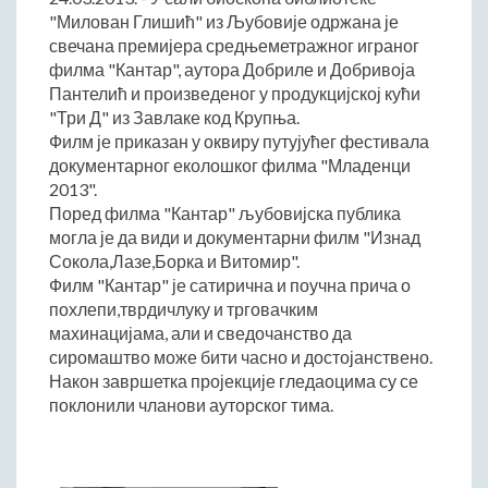
"Милован Глишић" из Љубовије одржана је
Начелник Општинске управе
свечана премијера средњеметражног играног
Састави Управних одбора и сталних радних тела
филма "Кантар", аутора Добриле и Добривоја
Пантелић и произведеног у продукцијској кући
ПРИВРЕДА
"Три Д" из Завлаке код Крупња.
Општи и просторни положај подручја општине
Филм је приказан у оквиру путујућег фестивала
Развој и просторни размештај привреде
документарног еколошког филма "Младенци
2013".
Пољопривреда
Поред филма "Кантар" љубовијска публика
Шумарство
могла је да види и документарни филм "Изнад
Индустрија
Сокола,Лазе,Борка и Витомир".
Грађевинарство
Филм "Кантар" је сатирична и поучна прича о
похлепи,тврдичлуку и трговачким
Занатство
махинацијама, али и сведочанство да
Саобраћај и везе
сиромаштво може бити часно и достојанствено.
Трговинa
Након завршетка пројекције гледаоцима су се
Угоститељство и туризам
поклонили чланови ауторског тима.
Комунална делатност
Јавна предузећа