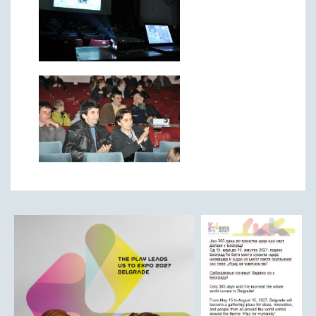
Матична служба
Урбанизам и грађевинарство
Борачко-инвалидска заштита
Друштвена брига о деци
Служба за пољопривреду, водопривреду и заштиту животне
средине
Приватно предузетништво
Бирачки списак