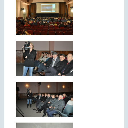
ДРУШТВО
Образовање
Здравствена заштита
Културни живот
Социјална заштита
Спорт
Удружењa
Државна управа и администрација
ГАЛЕРИЈА
Љубовија
Љубовија некад
Природа у Азбуковици
ВЕСТИ
ТУРИЗАМ
Соко град