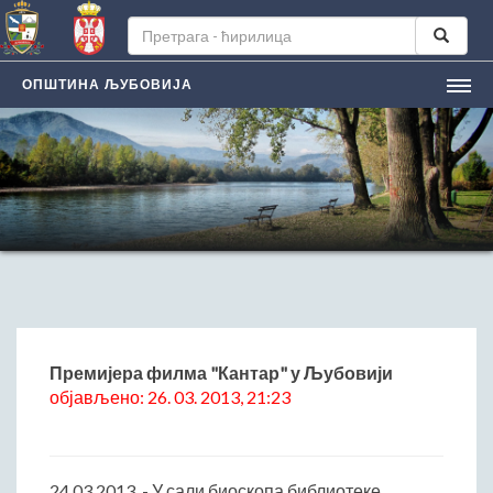
ОПШТИНА ЉУБОВИЈА
НАСЛОВНА
ЉУБОВИЈA
Лична карта града
Историјат
Географски положај
Манифестацијe
ЛОКАЛНА САМОУПРАВА
Председник општине
Премијера филма "Кантар" у Љубовији
објављено: 26. 03. 2013, 21:23
Заменик председника
Скупштина општине
Општинско веће
24.03.2013. - У сали биоскопа библиотеке
Општинска управа