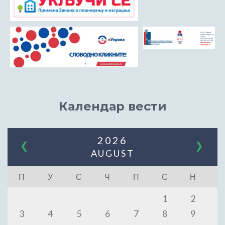
Календар вести
2026
❮
❯
AUGUST
П
У
С
Ч
П
С
Н
1
2
3
4
5
6
7
8
9