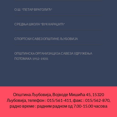
О.Ш. "ПЕТАР ВРАГОЛИЋ"
СРЕДЊА ШКОЛА "ВУК КАРАЏИЋ"
СПОРТСКИ САВЕЗ ОПШТИНЕ ЉУБОВИЈА
ОПШТИНСКA ОРГАНИЗАЦИЈA САВЕЗА УДРУЖЕЊА
ПОТОМАКА 1912-1920.
Општина Љубовија, Војводе Мишића 45, 15320
Љубовија, телефон : 015/561-411, факс : 015/562-870,
радно време : радним радном од 7.00-15.00 часова