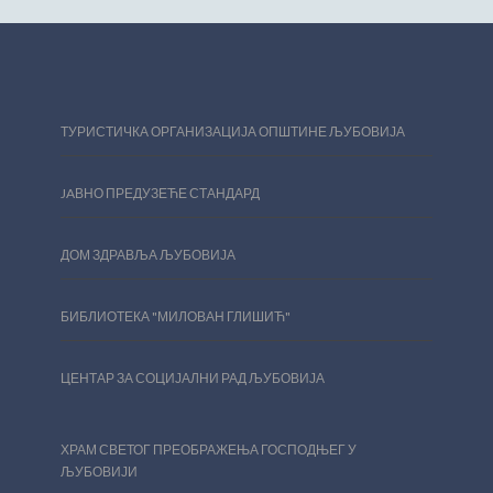
ТУРИСТИЧКА ОРГАНИЗАЦИЈА ОПШТИНЕ ЉУБОВИЈА
JAВНО ПРЕДУЗЕЋЕ СТАНДАРД
ДОМ ЗДРАВЉА ЉУБОВИЈА
БИБЛИОТЕКА "МИЛОВАН ГЛИШИЋ"
ЦЕНТАР ЗА СОЦИЈАЛНИ РАД ЉУБОВИЈА
ХРАМ СВЕТОГ ПРЕОБРАЖЕЊА ГОСПОДЊЕГ У
ЉУБОВИЈИ