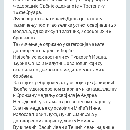
Федерације Србије одржано је у Трстенику
Начелник Општинске управе
16.фебруара.
Састави Управних одбора и сталних радних тела
Љубовијски карате-клуб Дрина је на овом
такмичењу постигао велики успех, освојивши 29
ПРИВРЕДА
медаља, од којих су 14 златних, 7 сребрних и 8
Општи и просторни положај подручја општине
бронзаних.
Развој и просторни размештај привреде
Такмичење је одржано у категоријама кате,
договорени спаринг и борбе.
Пољопривреда
Највећи успех постигли су Пурковић Ивана,
Шумарство
Ђурић Сања и Милутин Јовановић који су
Индустрија
освојили по две златне медаље, у катама и
Грађевинарство
борбама.
Златну и сребрну медаљу освојио је Давидовић
Занатство
Ђорђе, у договореном спарингу и катама, златну
Саобраћај и везе
и бронзану медаљу освојила је Андреа
Трговинa
Ненадовић, у катама и договореном спарингу.
Угоститељство и туризам
Златне медаље су освојили Мићић Нина,
Радосављевић Лука, Лукић Смиљана у
Комунална делатност
договореном спарингу, док су Немања
Јавна предузећа
Вучићевић, Васић Иван и Тешић Иван, највише