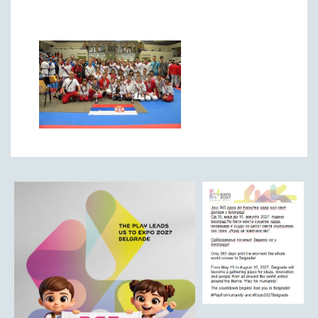
Римски мост
Кањон Трешњице
Мали и Велики град
Мачков камен
Манастир Св. Николај Српски
Манастир Свете Тројице
Црква Светог Преображења
Црква Св. апостола Петра и Павла
Црква брвнара у Доњој Оровици
Дрина
Врхпоље - Етно село
Бобија
КОНТАКТ
Општина Љубовија
Установе од јавног значаја
АКТИ