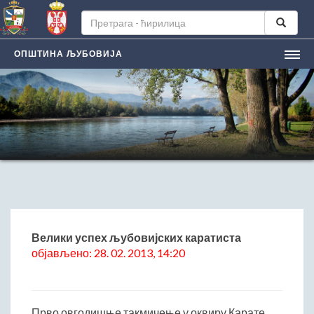
ОПШТИНА ЉУБОВИЈА
НАСЛОВНА
ЉУБОВИЈA
Лична карта града
Историјат
Географски положај
Манифестацијe
ЛОКАЛНА САМОУПРАВА
Председник општине
Велики успех љубовијских каратиста
објављено: 28. 02. 2013, 14:20
Заменик председника
Скупштина општине
Општинско веће
Прво овгодишње такмичење у оквиру Карате
Општинска управа