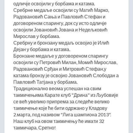
ДРУШТВО
одличје освојили у борбама и катама.
Сребрне медаље освојили су Матић Марко,
Образовање
Радовановић Сања и Павловић Стефан и
Здравствена заштита
договореном спарингу, док су исто одличје
Културни живот
освојили Јовановић Јована и Недељковић
Мирослав у борбама.
Социјална заштита
Сребрну и бронзану медаљ освојио је Илић
Спорт
Дејан у борбама и катама.
Удружењa
Бронзане медаље у договореном спарингу
освојили су Петровић Милан, Момић Мирослав,
Државна управа и администрација
Радовановић Срђан и Митровић Стефан,у
ГАЛЕРИЈА
катама бронзу је освојио Јовановић Слободан а
Љубовија
Павловић Татјана у борбама.
Традиционално веома успешан на свим
Љубовија некад
такмичењима Карате клуб "Дрина" из Љубовије
Природа у Азбуковици
се већ увелико припрема за следеће велико
ВЕСТИ
такмичење које ће бити одржано у Кладову
2.марта, под називом "Лига шампиона 2013".
ТУРИЗАМ
Наш клуб на овом такмичењу ће имати 32
такмичара. Сретно!
Соко град