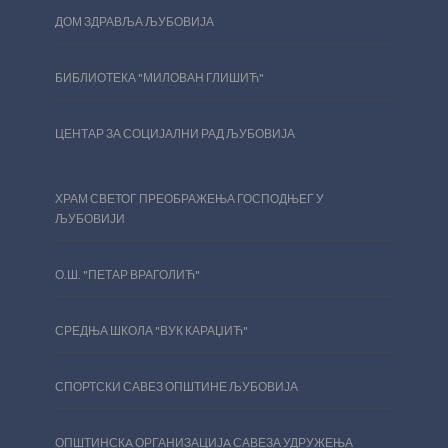
ДОМ ЗДРАВЉА ЉУБОВИЈА
БИБЛИОТЕКА "МИЛОВАН ГЛИШИЋ"
ЦЕНТАР ЗА СОЦИЈАЛНИ РАД ЉУБОВИЈА
ХРАМ СВЕТОГ ПРЕОБРАЖЕЊА ГОСПОДЊЕГ У
ЉУБОВИЈИ
О.Ш. "ПЕТАР ВРАГОЛИЋ"
СРЕДЊА ШКОЛА "ВУК КАРАЏИЋ"
СПОРТСКИ САВЕЗ ОПШТИНЕ ЉУБОВИЈА
ОПШТИНСКA ОРГАНИЗАЦИЈA САВЕЗА УДРУЖЕЊА