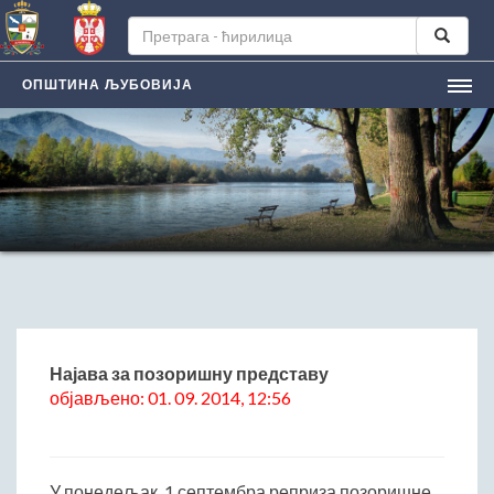
ОПШТИНА ЉУБОВИЈА
НАСЛОВНА
ЉУБОВИЈA
Лична карта града
Историјат
Географски положај
Манифестацијe
ЛОКАЛНА САМОУПРАВА
Председник општине
Најава за позоришну представу
објављено: 01. 09. 2014, 12:56
Заменик председника
Скупштина општине
Општинско веће
У понедељак, 1.септембра реприза позоришне
Општинска управа