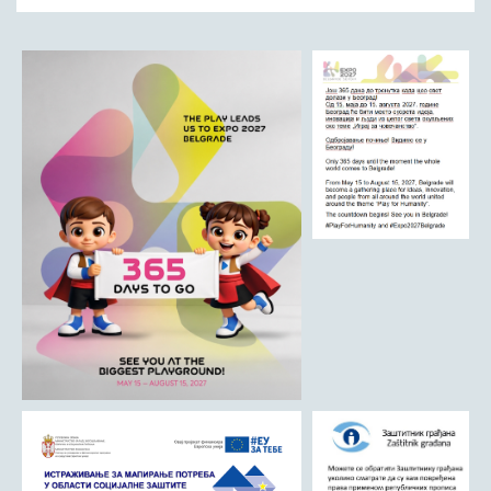
ДРУШТВО
Образовање
Здравствена заштита
Културни живот
Социјална заштита
Спорт
Удружењa
Државна управа и администрација
ГАЛЕРИЈА
Љубовија
Љубовија некад
Природа у Азбуковици
ВЕСТИ
ТУРИЗАМ
Соко град