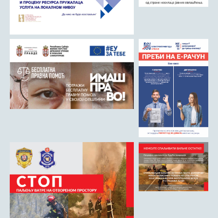
Римски мост
Кањон Трешњице
Мали и Велики град
Мачков камен
Манастир Св. Николај Српски
Манастир Свете Тројице
Црква Светог Преображења
Црква Св. апостола Петра и Павла
Црква брвнара у Доњој Оровици
Дрина
Врхпоље - Етно село
Бобија
КОНТАКТ
Општина Љубовија
Установе од јавног значаја
АКТИ