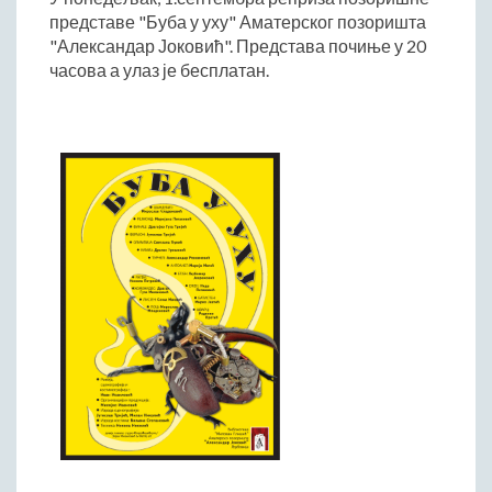
представе "Буба у уху" Аматерског позоришта
Начелник Општинске управе
"Александар Јоковић". Представа почиње у 20
Састави Управних одбора и сталних радних тела
часова а улаз је бесплатан.
ПРИВРЕДА
Општи и просторни положај подручја општине
Развој и просторни размештај привреде
Пољопривреда
Шумарство
Индустрија
Грађевинарство
Занатство
Саобраћај и везе
Трговинa
Угоститељство и туризам
Комунална делатност
Јавна предузећа