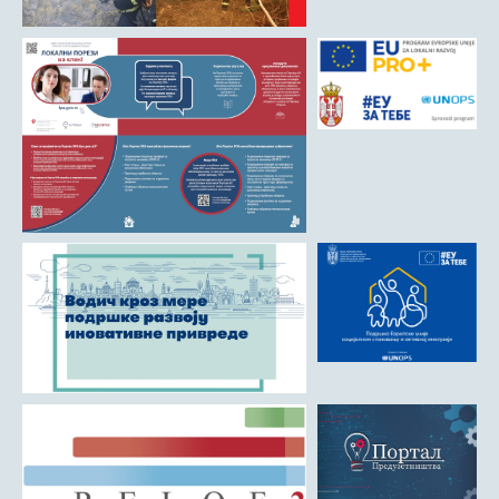
Матична служба
Урбанизам и грађевинарство
Борачко-инвалидска заштита
Друштвена брига о деци
Служба за пољопривреду, водопривреду и заштиту животне
средине
Приватно предузетништво
Бирачки списак