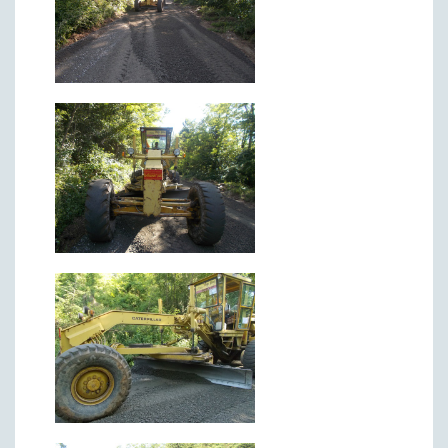
ДРУШТВО
Образовање
Здравствена заштита
Културни живот
Социјална заштита
Спорт
Удружењa
Државна управа и администрација
ГАЛЕРИЈА
Љубовија
Љубовија некад
Природа у Азбуковици
ВЕСТИ
ТУРИЗАМ
Соко град