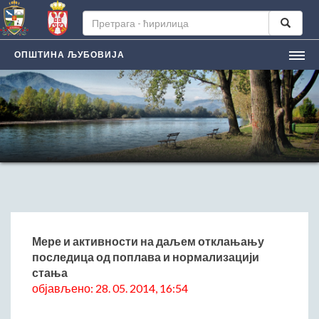
ОПШТИНА ЉУБОВИЈА
НАСЛОВНА
ЉУБОВИЈA
Лична карта града
Историјат
Географски положај
Манифестацијe
ЛОКАЛНА САМОУПРАВА
Председник општине
Мере и активности на даљем отклањању
последица од поплава и нормализацији
Заменик председника
стања
Скупштина општине
објављено: 28. 05. 2014, 16:54
Општинско веће
Општинска управа