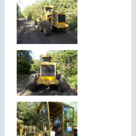
Римски мост
Кањон Трешњице
Мали и Велики град
Мачков камен
Манастир Св. Николај Српски
Манастир Свете Тројице
Црква Светог Преображења
Црква Св. апостола Петра и Павла
Црква брвнара у Доњој Оровици
Дрина
Врхпоље - Етно село
Бобија
КОНТАКТ
Општина Љубовија
Установе од јавног значаја
АКТИ