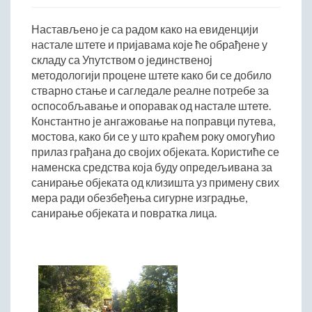
Начелник Општинске управе
Настављено је са радом како на евиденцији
Састави Управних одбора и сталних радних тела
настале штете и пријавама које ће обрађене у
складу са Упутством о јединственој
ПРИВРЕДА
методологији процене штете како би се добило
Општи и просторни положај подручја општине
стварно стање и сагледале реалне потребе за
Развој и просторни размештај привреде
оспособљавање и опоравак од настале штете.
Константно је ангажовање на поправци путева,
Пољопривреда
мостова, како би се у што краћем року омогућио
Шумарство
прилаз грађана до својих објеката. Користиће се
Индустрија
наменска средства која буду опредељивана за
Грађевинарство
санирање објeката од клизишта уз примену свих
мера ради обезбеђења сигурне изградње,
Занатство
санирање објеката и повратка лица.
Саобраћај и везе
Трговинa
Угоститељство и туризам
Комунална делатност
Јавна предузећа