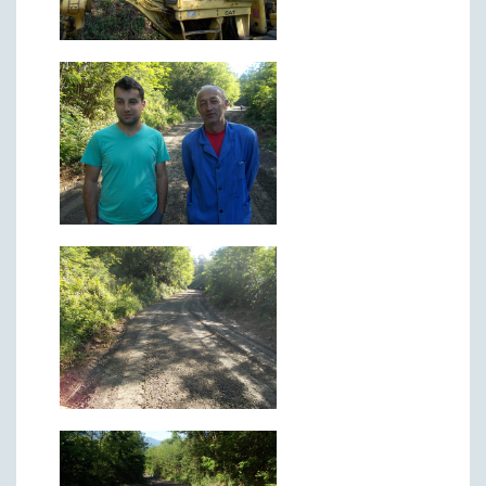
Матична служба
Урбанизам и грађевинарство
Борачко-инвалидска заштита
Друштвена брига о деци
Служба за пољопривреду, водопривреду и заштиту животне
средине
Приватно предузетништво
Бирачки списак