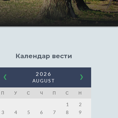
Календар вести
2026
❮
❯
AUGUST
П
У
С
Ч
П
С
Н
1
2
3
4
5
6
7
8
9