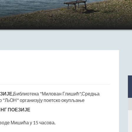
ЗИЈЕ,
Библиотека "Милован Глишић",Средња
ар "ЉОН" организују поетско окупљање
НГ ПОЕЗИЈЕ
воде Мишића у 15 часова.