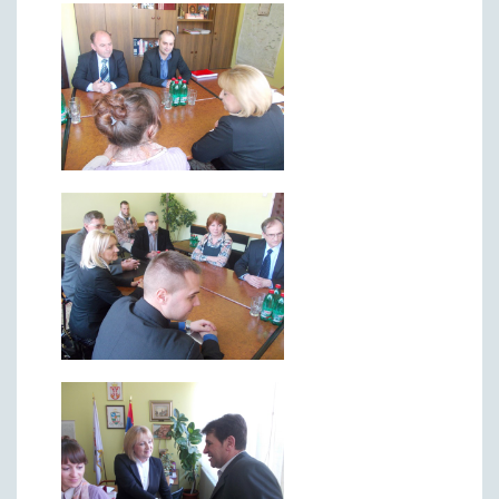
Матична служба
Урбанизам и грађевинарство
Борачко-инвалидска заштита
Друштвена брига о деци
Служба за пољопривреду, водопривреду и заштиту животне
средине
Приватно предузетништво
Бирачки списак