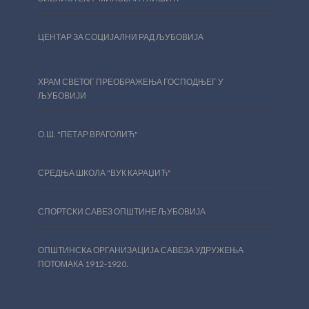
ЦЕНТАР ЗА СОЦИЈАЛНИ РАД ЉУБОВИЈА
ХРАМ СВЕТОГ ПРЕОБРАЖЕЊА ГОСПОДЊЕГ У
ЉУБОВИЈИ
О.Ш. "ПЕТАР ВРАГОЛИЋ"
СРЕДЊА ШКОЛА "ВУК КАРАЏИЋ"
СПОРТСКИ САВЕЗ ОПШТИНЕ ЉУБОВИЈА
ОПШТИНСКA ОРГАНИЗАЦИЈA САВЕЗА УДРУЖЕЊА
ПОТОМАКА 1912-1920.