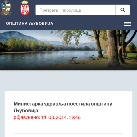
ОПШТИНА ЉУБОВИЈА
НАСЛОВНА
ЉУБОВИЈA
Лична карта града
Историјат
Географски положај
Манифестацијe
ЛОКАЛНА САМОУПРАВА
Председник општине
Министарка здравља посетила општину
Љубовија
Заменик председника
објављено: 11. 03. 2014, 19:46
Скупштина општине
Општинско веће
Општинска управа