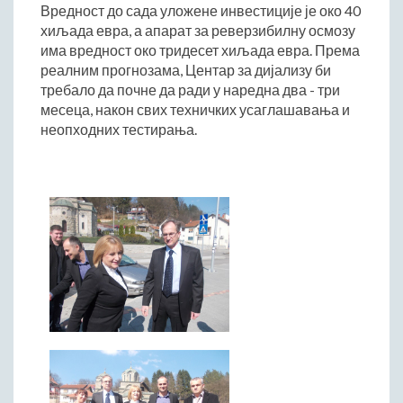
ДРУШТВО
Вредност до сада уложене инвестиције је око 40
хиљада евра, а апарат за реверзибилну осмозу
Образовање
има вредност око тридесет хиљада евра. Према
Здравствена заштита
реалним прогнозама, Центар за дијализу би
Културни живот
требало да почне да ради у наредна два - три
месеца, након свих техничких усаглашавања и
Социјална заштита
неопходних тестирања.
Спорт
Удружењa
Државна управа и администрација
ГАЛЕРИЈА
Љубовија
Љубовија некад
Природа у Азбуковици
ВЕСТИ
ТУРИЗАМ
Соко град