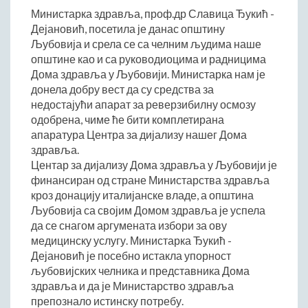
Министарка здравља, проф.др Славица Ђукић -
Начелник Општинске управе
Дејановић, посетила је данас општину
Састави Управних одбора и сталних радних тела
Љубовија и срела се са челним људима наше
општине као и са руководиоцима и радницима
ПРИВРЕДА
Дома здравља у Љубовији. Министарка нам је
Општи и просторни положај подручја општине
донела добру вест да су средства за
Развој и просторни размештај привреде
недостајући апарат за реверзибилну осмозу
одобрена, чиме ће бити комплетирана
Пољопривреда
апаратура Центра за дијализу нашег Дома
Шумарство
здравља.
Индустрија
Центар за дијализу Дома здравља у Љубовији је
Грађевинарство
финансиран од стране Министарства здравља
кроз донацију италијанске владе, а општина
Занатство
Љубовија са својим Домом здравља је успела
Саобраћај и везе
да се снагом аргумената избори за ову
Трговинa
медицинску услугу. Министарка Ђукић -
Угоститељство и туризам
Дејановић је посебно истакла упорност
љубовијских челника и представника Дома
Комунална делатност
здравља и да је Министарство здравља
Јавна предузећа
препознало истинску потребу.