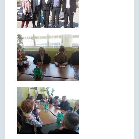
Римски мост
Кањон Трешњице
Мали и Велики град
Мачков камен
Манастир Св. Николај Српски
Манастир Свете Тројице
Црква Светог Преображења
Црква Св. апостола Петра и Павла
Црква брвнара у Доњој Оровици
Дрина
Врхпоље - Етно село
Бобија
КОНТАКТ
Општина Љубовија
Установе од јавног значаја
АКТИ