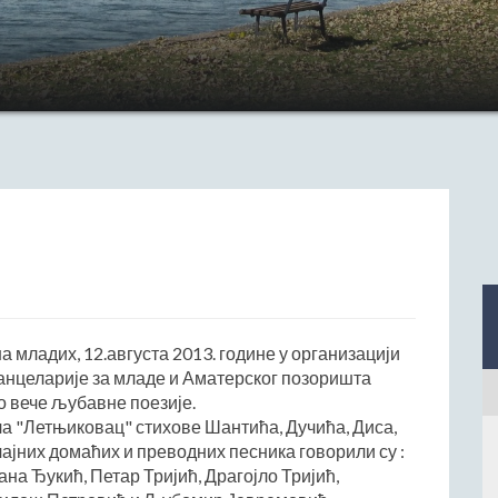
ладих, 12.августа 2013. године у организацији
анцеларије за младе и Аматерског позоришта
о вече љубавне поезије.
ла "Летњиковац" стихове Шантића, Дучића, Диса,
ајних домаћих и преводних песника говорили су :
а Ђукић, Петар Тријић, Драгојло Тријић,