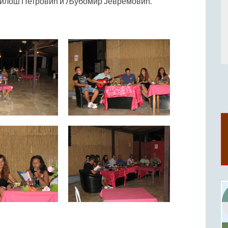
Милош Петровић и Љубомир Јевремовић.