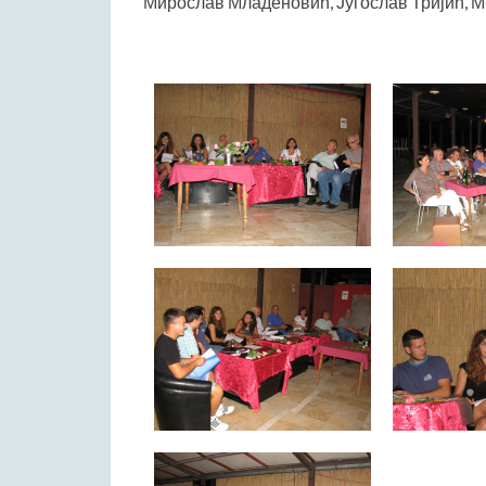
Мирослав Младеновић, Југослав Тријић, 