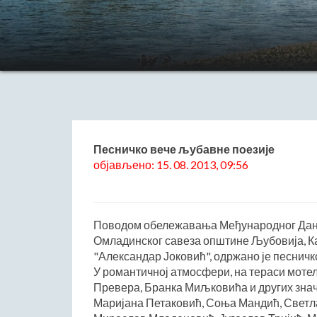
Песничко вече љубавне поезије
објављено: 15. 08. 2013, 09:56
Поводом обележавања Међународног Дана м
Омладинског савеза општине Љубовија, К
"Александар Јоковић", одржано је песничк
У романтичној атмосфери, на тераси моте
Превера, Бранка Миљковића и других знач
Маријана Петаковић, Соња Мандић, Светлан