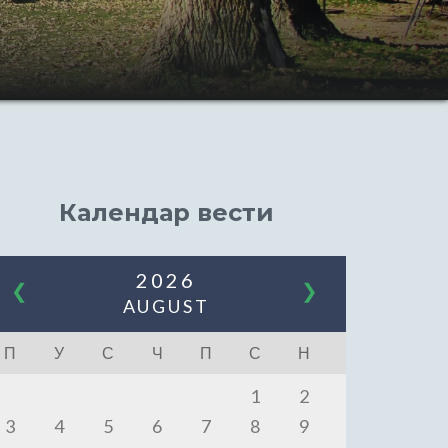
Календар вести
2026
❮
❯
AUGUST
П
У
С
Ч
П
С
Н
1
2
3
4
5
6
7
8
9