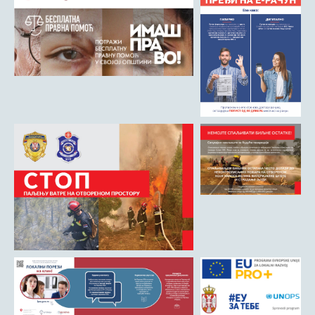
Римски мост
Кањон Трешњице
Мали и Велики град
Мачков камен
Манастир Св. Николај Српски
Манастир Свете Тројице
Црква Светог Преображења
Црква Св. апостола Петра и Павла
Црква брвнара у Доњој Оровици
Дрина
Врхпоље - Етно село
Бобија
КОНТАКТ
Општина Љубовија
Установе од јавног значаја
АКТИ