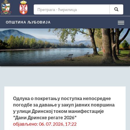
ОПШТИНА ЉУБОВИЈА
НАСЛОВНА
ЉУБОВИЈA
Лична карта града
Историјат
Географски положај
Манифестацијe
ЛОКАЛНА САМОУПРАВА
Председник општине
Одлука о покретању поступка непосредне
погодбе за давање у закуп јавних површина
Заменик председника
у улици Дринској током манифестације
Скупштина општине
"Дани Дринске регате 2026"
Општинско веће
објављено: 06. 07. 2026, 17:22
Општинска управа