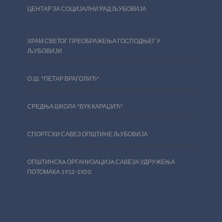
ЦЕНТАР ЗА СОЦИЈАЛНИ РАД ЉУБОВИЈА
ХРАМ СВЕТОГ ПРЕОБРАЖЕЊА ГОСПОДЊЕГ У
ЉУБОВИЈИ
О.Ш. "ПЕТАР ВРАГОЛИЋ"
СРЕДЊА ШКОЛА "ВУК КАРАЏИЋ"
СПОРТСКИ САВЕЗ ОПШТИНЕ ЉУБОВИЈА
ОПШТИНСКA ОРГАНИЗАЦИЈA САВЕЗА УДРУЖЕЊА
ПОТОМАКА 1912-1920.