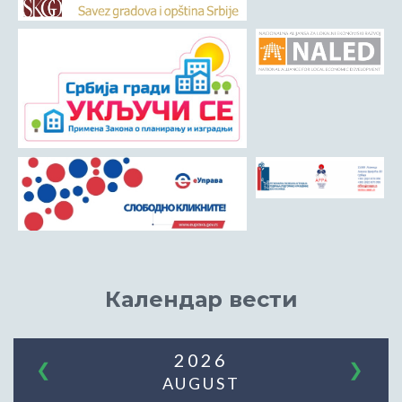
Календар вести
2026
❮
❯
AUGUST