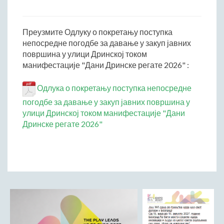
Начелник Општинске управе
Састави Управних одбора и сталних радних тела
Преузмите Одлуку о покретању поступка
непосредне погодбе за давање у закуп јавних
ПРИВРЕДА
површина у улици Дринској током
Општи и просторни положај подручја општине
манифестације "Дани Дринске регате 2026" :
Развој и просторни размештај привреде
Пољопривреда
Одлука о покретању поступка непосредне
Шумарство
погодбе за давање у закуп јавних површина у
улици Дринској током манифестације "Дани
Индустрија
Дринске регате 2026"
Грађевинарство
Занатство
Саобраћај и везе
Трговинa
Угоститељство и туризам
Комунална делатност
Јавна предузећа