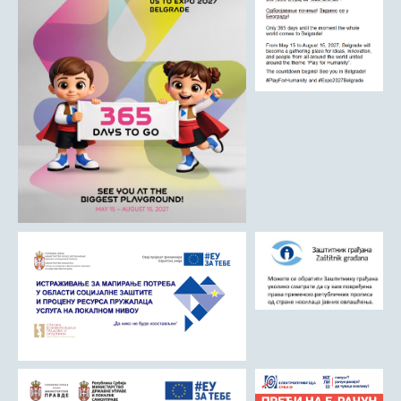
ДРУШТВО
Образовање
Здравствена заштита
Културни живот
Социјална заштита
Спорт
Удружењa
Државна управа и администрација
ГАЛЕРИЈА
Љубовија
Љубовија некад
Природа у Азбуковици
ВЕСТИ
ТУРИЗАМ
Соко град