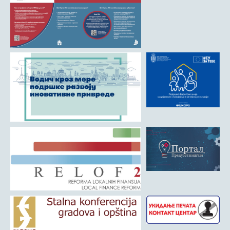
Матична служба
Урбанизам и грађевинарство
Борачко-инвалидска заштита
Друштвена брига о деци
Служба за пољопривреду, водопривреду и заштиту животне
средине
Приватно предузетништво
Бирачки списак