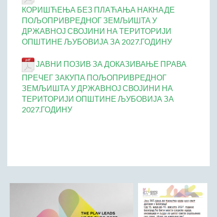
ДРУШТВО
КОРИШЋЕЊА БЕЗ ПЛАЋАЊА НАКНАДЕ
ПОЉОПРИВРЕДНОГ ЗЕМЉИШТА У
Образовање
ДРЖАВНОЈ СВОЈИНИ НА ТЕРИТОРИЈИ
Здравствена заштита
ОПШТИНЕ ЉУБОВИЈА ЗА 2027.ГОДИНУ
Културни живот
Социјална заштита
ЈАВНИ ПОЗИВ ЗА ДОКАЗИВАЊЕ ПРАВА
Спорт
ПРЕЧЕГ ЗАКУПА ПОЉОПРИВРЕДНОГ
ЗЕМЉИШТА У ДРЖАВНОЈ СВОЈИНИ НА
Удружењa
ТЕРИТОРИЈИ ОПШТИНЕ ЉУБОВИЈА ЗА
Државна управа и администрација
2027.ГОДИНУ
ГАЛЕРИЈА
Љубовија
Љубовија некад
Природа у Азбуковици
ВЕСТИ
ТУРИЗАМ
Соко град