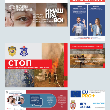
Матична служба
Урбанизам и грађевинарство
Борачко-инвалидска заштита
Друштвена брига о деци
Служба за пољопривреду, водопривреду и заштиту животне
средине
Приватно предузетништво
Бирачки списак