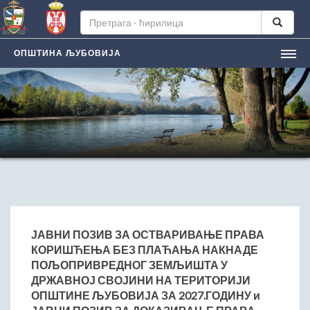
ОПШТИНА ЉУБОВИЈА
НАСЛОВНА
ЉУБОВИЈA
Лична карта града
Историјат
Географски положај
Манифестацијe
ЛОКАЛНА САМОУПРАВА
Председник општине
ЈАВНИ ПОЗИВ ЗА ОСТВАРИВАЊЕ ПРАВА
КОРИШЋЕЊА БЕЗ ПЛАЋАЊА НАКНАДЕ
Заменик председника
ПОЉОПРИВРЕДНОГ ЗЕМЉИШТА У
Скупштина општине
ДРЖАВНОЈ СВОЈИНИ НА ТЕРИТОРИЈИ
Општинско веће
ОПШТИНЕ ЉУБОВИЈА ЗА 2027.ГОДИНУ и
Општинска управа