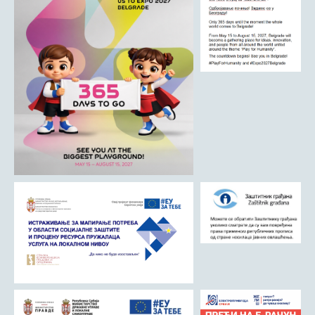
Римски мост
Кањон Трешњице
Мали и Велики град
Мачков камен
Манастир Св. Николај Српски
Манастир Свете Тројице
Црква Светог Преображења
Црква Св. апостола Петра и Павла
Црква брвнара у Доњој Оровици
Дрина
Врхпоље - Етно село
Бобија
КОНТАКТ
Општина Љубовија
Установе од јавног значаја
АКТИ