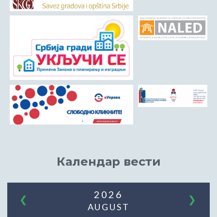
Календар вести
2026
❮
❯
AUGUST