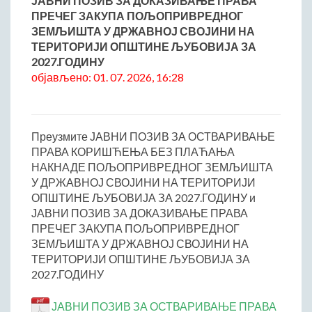
ЈАВНИ ПОЗИВ ЗА ДОКАЗИВАЊЕ ПРАВА
ПРЕЧЕГ ЗАКУПА ПОЉОПРИВРЕДНОГ
Начелник Општинске управе
ЗЕМЉИШТА У ДРЖАВНОЈ СВОЈИНИ НА
Састави Управних одбора и сталних радних тела
ТЕРИТОРИЈИ ОПШТИНЕ ЉУБОВИЈА ЗА
ПРИВРЕДА
2027.ГОДИНУ
објављено: 01. 07. 2026, 16:28
Општи и просторни положај подручја општине
Развој и просторни размештај привреде
Пољопривреда
Преузмите ЈАВНИ ПОЗИВ ЗА ОСТВАРИВАЊЕ
Шумарство
ПРАВА КОРИШЋЕЊА БЕЗ ПЛАЋАЊА
Индустрија
НАКНАДЕ ПОЉОПРИВРЕДНОГ ЗЕМЉИШТА
Грађевинарство
У ДРЖАВНОЈ СВОЈИНИ НА ТЕРИТОРИЈИ
ОПШТИНЕ ЉУБОВИЈА ЗА 2027.ГОДИНУ и
Занатство
ЈАВНИ ПОЗИВ ЗА ДОКАЗИВАЊЕ ПРАВА
Саобраћај и везе
ПРЕЧЕГ ЗАКУПА ПОЉОПРИВРЕДНОГ
Трговинa
ЗЕМЉИШТА У ДРЖАВНОЈ СВОЈИНИ НА
Угоститељство и туризам
ТЕРИТОРИЈИ ОПШТИНЕ ЉУБОВИЈА ЗА
2027.ГОДИНУ
Комунална делатност
Јавна предузећа
ЈАВНИ ПОЗИВ ЗА ОСТВАРИВАЊЕ ПРАВА