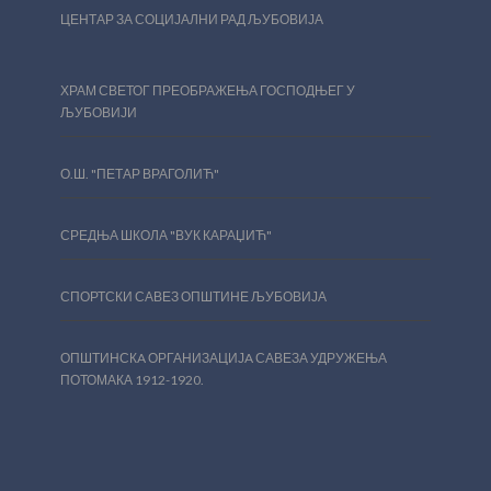
ЦЕНТАР ЗА СОЦИЈАЛНИ РАД ЉУБОВИЈА
ХРАМ СВЕТОГ ПРЕОБРАЖЕЊА ГОСПОДЊЕГ У
ЉУБОВИЈИ
О.Ш. "ПЕТАР ВРАГОЛИЋ"
СРЕДЊА ШКОЛА "ВУК КАРАЏИЋ"
СПОРТСКИ САВЕЗ ОПШТИНЕ ЉУБОВИЈА
ОПШТИНСКA ОРГАНИЗАЦИЈA САВЕЗА УДРУЖЕЊА
ПОТОМАКА 1912-1920.