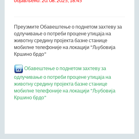
објављено: 20. 08. 2025, 18:45
Начелник Општинске управе
Састави Управних одбора и сталних радних тела
Преузмите Обавештење о поднетом захтеву за
ПРИВРЕДА
одлучивање о потреби процене утицаја на
Општи и просторни положај подручја општине
животну средину пројекта базне станице
Развој и просторни размештај привреде
мобилне телефоније на локацији "Љубовија
Кршино брдо"
Пољопривреда
Шумарство
Обавештење о поднетом захтеву за
Индустрија
одлучивање о потреби процене утицаја на
Грађевинарство
животну средину пројекта базне станице
Занатство
мобилне телефоније на локацији "Љубовија
Кршино брдо"
Саобраћај и везе
Трговинa
Угоститељство и туризам
Комунална делатност
Јавна предузећа