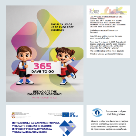
ДРУШТВО
Образовање
Здравствена заштита
Културни живот
Социјална заштита
Спорт
Удружењa
Државна управа и администрација
ГАЛЕРИЈА
Љубовија
Љубовија некад
Природа у Азбуковици
ВЕСТИ
ТУРИЗАМ
Соко град