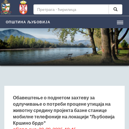
ОПШТИНА ЉУБОВИЈА
НАСЛОВНА
ЉУБОВИЈA
Лична карта града
Историјат
Географски положај
Манифестацијe
ЛОКАЛНА САМОУПРАВА
Председник општине
Обавештење о поднетом захтеву за
одлучивање о потреби процене утицаја на
Заменик председника
животну средину пројекта базне станице
Скупштина општине
мобилне телефоније на локацији "Љубовија
Општинско веће
Кршино брдо"
Општинска управа