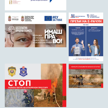
Римски мост
Кањон Трешњице
Мали и Велики град
Мачков камен
Манастир Св. Николај Српски
Манастир Свете Тројице
Црква Светог Преображења
Црква Св. апостола Петра и Павла
Црква брвнара у Доњој Оровици
Дрина
Врхпоље - Етно село
Бобија
КОНТАКТ
Општина Љубовија
Установе од јавног значаја
АКТИ