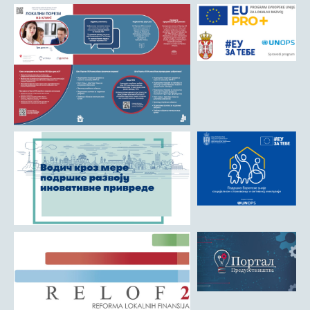
Матична служба
Урбанизам и грађевинарство
Борачко-инвалидска заштита
Друштвена брига о деци
Служба за пољопривреду, водопривреду и заштиту животне
средине
Приватно предузетништво
Бирачки списак