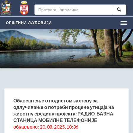
ОПШТИНА ЉУБОВИЈА
НАСЛОВНА
ЉУБОВИЈA
Лична карта града
Историјат
Географски положај
Манифестацијe
ЛОКАЛНА САМОУПРАВА
Председник општине
Обавештење о поднетом захтеву за
одлучивање о потреби процене утицаја на
Заменик председника
животну средину пројекта: РАДИО-БАЗНА
Скупштина општине
СТАНИЦА МОБИЛНЕ ТЕЛЕФОНИЈЕ
Општинско веће
објављено: 20. 08. 2025, 18:36
Општинска управа