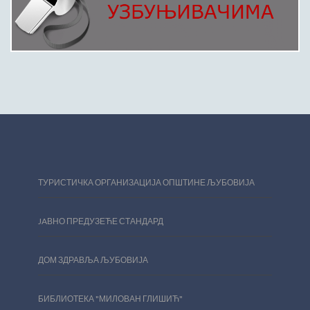
ТУРИСТИЧКА ОРГАНИЗАЦИЈА ОПШТИНЕ ЉУБОВИЈА
JAВНО ПРЕДУЗЕЋЕ СТАНДАРД
ДОМ ЗДРАВЉА ЉУБОВИЈА
БИБЛИОТЕКА "МИЛОВАН ГЛИШИЋ"