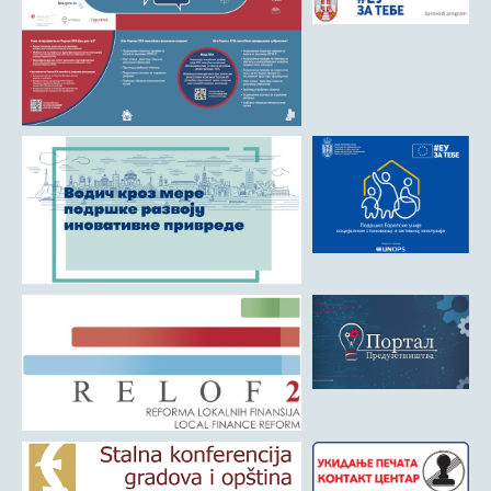
Матична служба
Урбанизам и грађевинарство
Борачко-инвалидска заштита
Друштвена брига о деци
Служба за пољопривреду, водопривреду и заштиту животне
средине
Приватно предузетништво
Бирачки списак