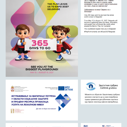
ДРУШТВО
Образовање
Здравствена заштита
Културни живот
Социјална заштита
Спорт
Удружењa
Државна управа и администрација
ГАЛЕРИЈА
Љубовија
Љубовија некад
Природа у Азбуковици
ВЕСТИ
ТУРИЗАМ
Соко град