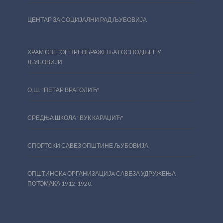
ЦЕНТАР ЗА СОЦИЈАЛНИ РАД ЉУБОВИЈА
ХРАМ СВЕТОГ ПРЕОБРАЖЕЊА ГОСПОДЊЕГ У
ЉУБОВИЈИ
О.Ш. "ПЕТАР ВРАГОЛИЋ"
СРЕДЊА ШКОЛА "ВУК КАРАЏИЋ"
СПОРТСКИ САВЕЗ ОПШТИНЕ ЉУБОВИЈА
ОПШТИНСКA ОРГАНИЗАЦИЈA САВЕЗА УДРУЖЕЊА
ПОТОМАКА 1912-1920.