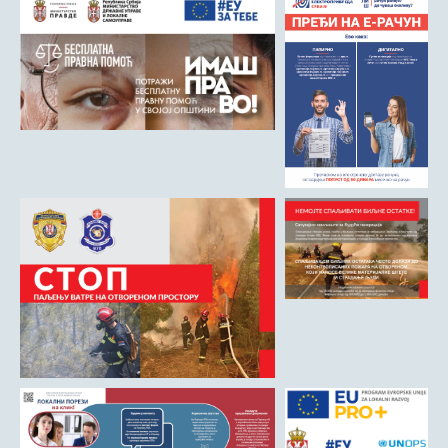
Римски мост
Кањон Трешњице
Мали и Велики град
Мачков камен
Манастир Св. Николај Српски
Манастир Свете Тројице
Црква Светог Преображења
Црква Св. апостола Петра и Павла
Црква брвнара у Доњој Оровици
Дрина
Врхпоље - Етно село
Бобија
КОНТАКТ
Општина Љубовија
Установе од јавног значаја
АКТИ