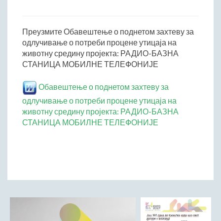
Начелник Општинске управе
Састави Управних одбора и сталних радних тела
Преузмите Обавештење о поднетом захтеву за
одлучивање о потреби процене утицаја на
ПРИВРЕДА
животну средину пројекта: РАДИО-БАЗНА
Општи и просторни положај подручја општине
СТАНИЦА МОБИЛНЕ ТЕЛЕФОНИЈЕ
Развој и просторни размештај привреде
Пољопривреда
Обавештење о поднетом захтеву за
Шумарство
одлучивање о потреби процене утицаја на
животну средину пројекта: РАДИО-БАЗНА
Индустрија
СТАНИЦА МОБИЛНЕ ТЕЛЕФОНИЈЕ
Грађевинарство
Занатство
Саобраћај и везе
Трговинa
Угоститељство и туризам
Комунална делатност
Јавна предузећа