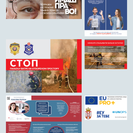
Римски мост
Кањон Трешњице
Мали и Велики град
Мачков камен
Манастир Св. Николај Српски
Манастир Свете Тројице
Црква Светог Преображења
Црква Св. апостола Петра и Павла
Црква брвнара у Доњој Оровици
Дрина
Врхпоље - Етно село
Бобија
КОНТАКТ
Општина Љубовија
Установе од јавног значаја
АКТИ