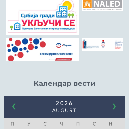
Календар вести
2026
❮
❯
AUGUST
П
У
С
Ч
П
С
Н