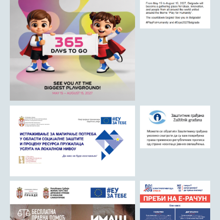
ДРУШТВО
Образовање
Здравствена заштита
Културни живот
Социјална заштита
Спорт
Удружењa
Државна управа и администрација
ГАЛЕРИЈА
Љубовија
Љубовија некад
Природа у Азбуковици
ВЕСТИ
ТУРИЗАМ
Соко град