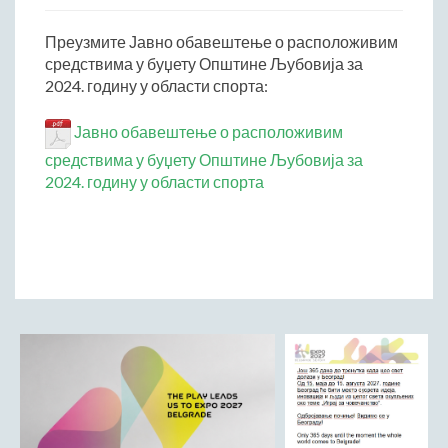
Начелник Општинске управе
Преузмите Јавно обавештење о расположивим
Састави Управних одбора и сталних радних тела
средствима у буџету Општине Љубовија за
2024. годину у области спорта:
ПРИВРЕДА
Општи и просторни положај подручја општине
Јавно обавештење о расположивим
Развој и просторни размештај привреде
средствима у буџету Општине Љубовија за
Пољопривреда
2024. годину у области спорта
Шумарство
Индустрија
Грађевинарство
Занатство
Саобраћај и везе
Трговинa
Угоститељство и туризам
Комунална делатност
Јавна предузећа