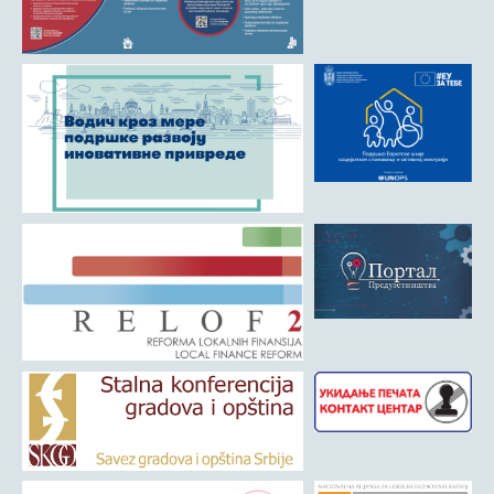
Матична служба
Урбанизам и грађевинарство
Борачко-инвалидска заштита
Друштвена брига о деци
Служба за пољопривреду, водопривреду и заштиту животне
средине
Приватно предузетништво
Бирачки списак