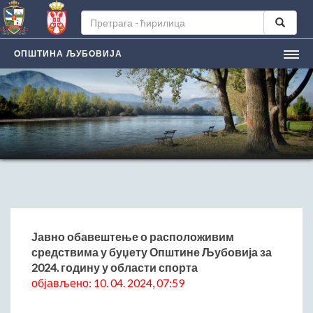
ОПШТИНА ЉУБОВИЈА
НАСЛОВНА
ЉУБОВИЈA
Лична карта града
Историјат
Географски положај
Манифестацијe
ЛОКАЛНА САМОУПРАВА
Председник општине
Јавно обавештење о расположивим
средствима у буџету Општине Љубовија за
Заменик председника
2024. годину у области спорта
Скупштина општине
објављено: 10. 04. 2024, 07:59
Општинско веће
Општинска управа