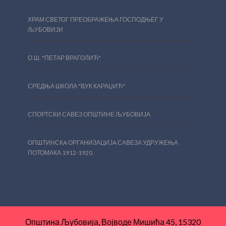
ХРАМ СВЕТОГ ПРЕОБРАЖЕЊА ГОСПОДЊЕГ У
ЉУБОВИЈИ
О.Ш. "ПЕТАР ВРАГОЛИЋ"
СРЕДЊА ШКОЛА "ВУК КАРАЏИЋ"
СПОРТСКИ САВЕЗ ОПШТИНЕ ЉУБОВИЈА
ОПШТИНСКA ОРГАНИЗАЦИЈA САВЕЗА УДРУЖЕЊА
ПОТОМАКА 1912-1920.
Општина Љубовија, Војводе Мишића 45, 15320