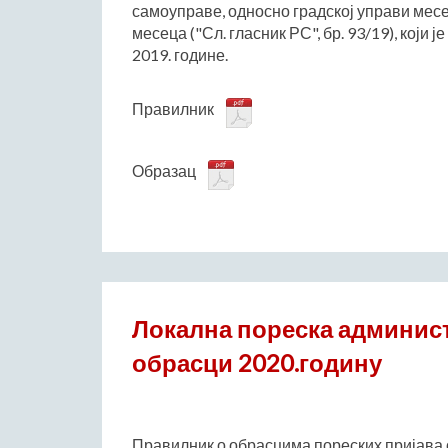
самоуправе, односно градској управи месе
месеца ("Сл. гласник РС", бр. 93/19), који 
2019. године.
Правилник
Образац
Локална пореска админист
обрасци 2020.годину
Правилник о обрасцима пореских пријава 