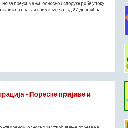
чно за преузимања, односно испоруке робе у току
је ступио на снагу и примењује се од 27. децембра
рација - Пореске пријаве и
о утврђеном, односно за утврђивање пореза на