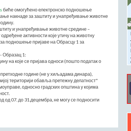
rs
биће омогућено електронско подношење
ивање накнаде за заштиту и унапређивање животне
годину.
штиту и унапређивање животне средине –
 одређене активности које утичу на животну
к за подношење пријаве на Обрасцу 1 за
- Образац 1:
ину на које се пријава односи (пошто податак о
 претходне године (не у хиљадама динара),
чијој територији обавља претежну делатност"
амоуправе, односно градских општина у којима
ност.
од од 07. до 31.децембра, не могу се подносити