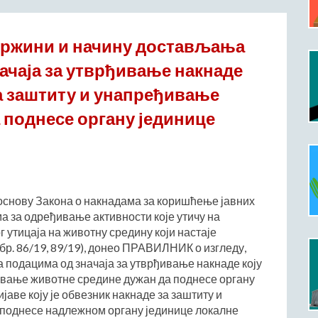
држини и начину достављања
начаја за утврђивање накнаде
за заштиту и унапређивање
 поднесе органу јединице
 основу Закона о накнадама за коришћење јавних
ма за одређивање активности које утичу на
 утицаја на животну средину који настаје
бр. 86/19, 89/19), донео ПРАВИЛНИК о изгледу,
 подацима од значаја за утврђивање накнаде коју
ђивање животне средине дужан да поднесе органу
аве коју је обвезник накнаде за заштиту и
поднесе надлежном органу јединице локалне