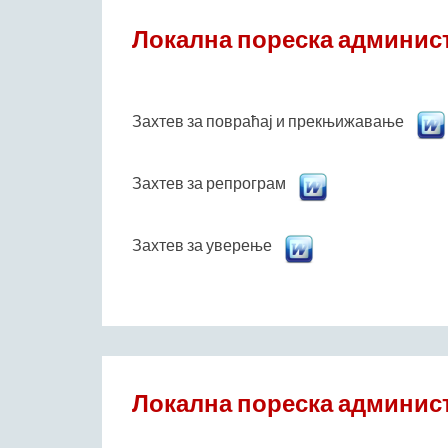
Локална пореска админист
Захтев за повраћај и прекњижавање
Захтев за репрограм
Захтев за уверење
Локална пореска админист