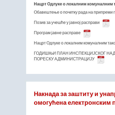
Нацрт Одлуке о локалним комуналним т
Обавештење о почетку рада на припреми
Позив за учешће у јавној расправи
Програм јавне расправе
Нацрт Одлуке о локалним комуналним так
ГОДИШЊИ ПЛАН ИНСПЕКЦИЈСКОГ НАДЗ
ПОРЕСКУ АДМИНИСТРАЦИЈУ
Накнада за заштиту и уна
омогућена електронским 