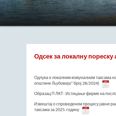
Одсек за локалну пореску
Одлука о локалним комуналним таксама н
општине Љубовија" број 28/2024)
Образац П ЛКТ- Истицање фирме на посл
Извештај о спроведеном процесу јавне ра
таксама за 2025. годину