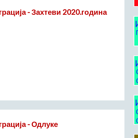
рација - Захтеви 2020.година
рација - Одлуке