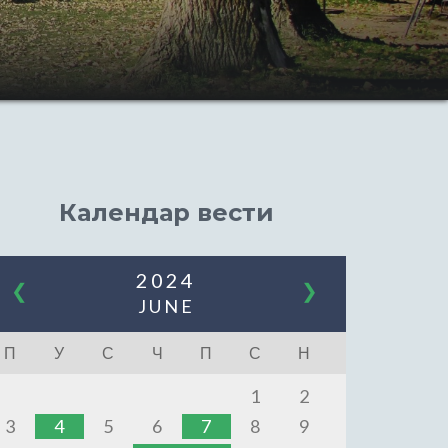
Календар вести
2024
❮
❯
JUNE
П
У
С
Ч
П
С
Н
1
2
3
4
5
6
7
8
9