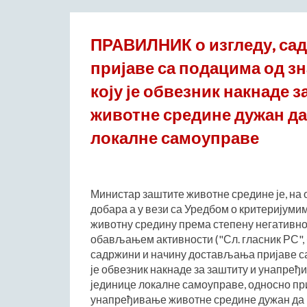
ПРАВИЛНИК о изгледу, са
пријаве са подацима од з
коју је обвезник накнаде 
животне средине дужан да
локалне самоуправе
Министар заштите животне средине је, на
добара а у вези са Уредбом о критеријуми
животну средину према степену негативног
обављањем активности ("Сл. гласник РС", 
садржини и начину достављања пријаве са
је обвезник накнаде за заштиту и унапре
јединице локалне самоуправе, односно приј
унапређивање животне средине дужан да 