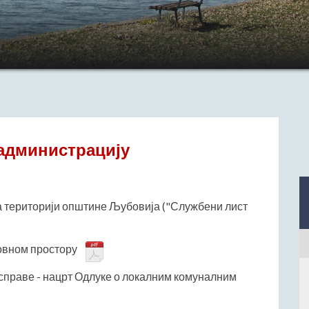
 администрацију
а територији општине Љубовија ("Службени лист
овном простору
справе - нацрт Одлуке о локалним комуналним