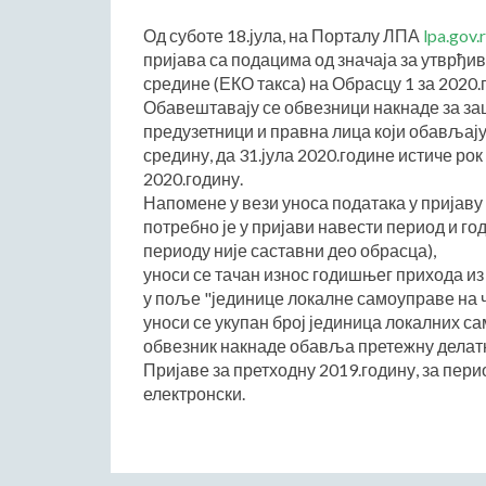
Од суботе 18.јула, на Порталу ЛПА
lpa.gov.
пријава са подацима од значаја за утврђ
средине (ЕКО такса) на Обрасцу 1 за 2020.
Обавештавају се обвезници накнаде за за
предузетници и правна лица који обављају
средину, да 31.јула 2020.године истиче ро
2020.годину.
Напомене у вези уноса података у пријаву 
потребно је у пријави навести период и год
периоду није саставни део обрасца),
уноси се тачан износ годишњег прихода из
у поље "јединице локалне самоуправе на 
уноси се укупан број јединица локалних с
обвезник накнаде обавља претежну делат
Пријаве за претходну 2019.годину, за пери
електронски.