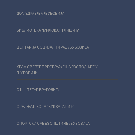
ДОМ ЗДРАВЉА ЉУБОВИЈА
БИБЛИОТЕКА "МИЛОВАН ГЛИШИЋ"
ЦЕНТАР ЗА СОЦИЈАЛНИ РАД ЉУБОВИЈА
ХРАМ СВЕТОГ ПРЕОБРАЖЕЊА ГОСПОДЊЕГ У
ЉУБОВИЈИ
О.Ш. "ПЕТАР ВРАГОЛИЋ"
СРЕДЊА ШКОЛА "ВУК КАРАЏИЋ"
СПОРТСКИ САВЕЗ ОПШТИНЕ ЉУБОВИЈА