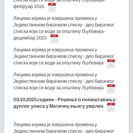
ДРУШТВО
фебруар 2026
Образовање
Лицима којима је извршена промена у
Здравствена заштита
Јединственом бирачком списку - део бирачког
Културни живот
списка који се води за општину Љубовија-
Социјална заштита
децембар 2025
Спорт
Лицима којима је извршена промена у
Удружењa
Јединственом бирачком списку - део бирачког
Државна управа и администрација
списка који се води за општину Љубовија
ГАЛЕРИЈА
Лицима којима је извршена промена у
Јединственом бирачком списку - део бирачког
Љубовија
списка који се води за општину Љубовија
Љубовија некад
Природа у Азбуковици
03.10.2025.године - Решење о поништавању
дуплог уписа у Матичну књигу умрлих
ВЕСТИ
ТУРИЗАМ
Лицима којима је извршена промена у
Соко град
Јединственом бирачком списку - део бирачког