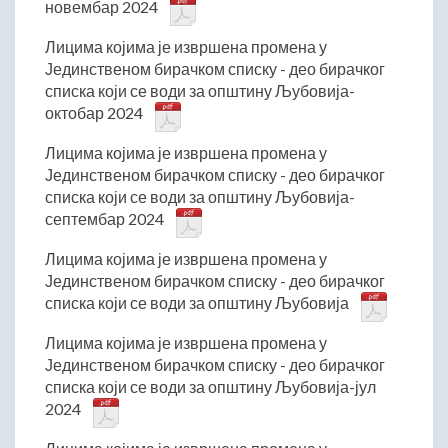
новембар 2024
Лицима којима је извршена промена у
Јединственом бирачком списку - део бирачког
списка који се води за општину Љубовија-
октобар 2024
Лицима којима је извршена промена у
Јединственом бирачком списку - део бирачког
списка који се води за општину Љубовија-
септембар 2024
Лицима којима је извршена промена у
Јединственом бирачком списку - део бирачког
списка који се води за општину Љубовија
Лицима којима је извршена промена у
Јединственом бирачком списку - део бирачког
списка који се води за општину Љубовија-јул
2024