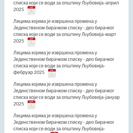
списка који се води за општину Љубовија-април
Матична служба
2025
Урбанизам и грађевинарство
Лицима којима је извршена промена у
Борачко-инвалидска заштита
Јединственом бирачком списку - део бирачког
Друштвена брига о деци
списка који се води за општину Љубовија-март
2025
Служба за пољопривреду, водопривреду и заштиту животне
средине
Лицима којима је извршена промена у
Приватно предузетништво
Јединственом бирачком списку - део бирачког
Бирачки списак
списка који се води за општину Љубовија-
фебруар 2025
Лицима којима је извршена промена у
Јединственом бирачком списку - део бирачког
списка који се води за општину Љубовија-јануар
2025
Лицима којима је извршена промена у
Јединственом бирачком списку - део бирачког
списка који се води за општину Љубовија-