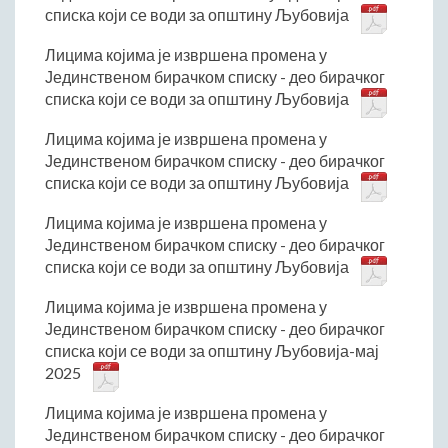
Римски мост
списка који се води за општину Љубовија
Кањон Трешњице
Лицима којима је извршена промена у
Мали и Велики град
Јединственом бирачком списку - део бирачког
Мачков камен
списка који се води за општину Љубовија
Манастир Св. Николај Српски
Лицима којима је извршена промена у
Манастир Свете Тројице
Јединственом бирачком списку - део бирачког
Црква Светог Преображења
списка који се води за општину Љубовија
Црква Св. апостола Петра и Павла
Лицима којима је извршена промена у
Црква брвнара у Доњој Оровици
Јединственом бирачком списку - део бирачког
Дрина
списка који се води за општину Љубовија
Врхпоље - Етно село
Лицима којима је извршена промена у
Бобија
Јединственом бирачком списку - део бирачког
КОНТАКТ
списка који се води за општину Љубовија-мај
2025
Општина Љубовија
Установе од јавног значаја
Лицима којима је извршена промена у
Јединственом бирачком списку - део бирачког
АКТИ