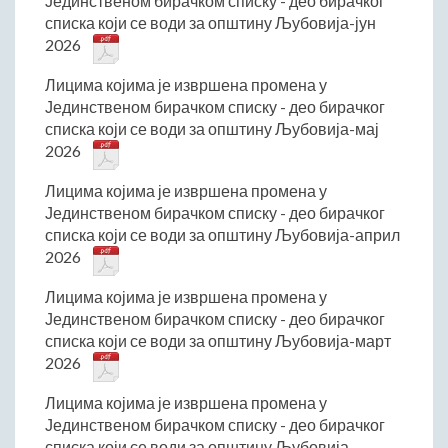
Јединственом бирачком списку - део бирачког
списка који се води за општину Љубовија-јун
Начелник Општинске управе
2026
Састави Управних одбора и сталних радних тела
Лицима којима је извршена промена у
ПРИВРЕДА
Јединственом бирачком списку - део бирачког
Општи и просторни положај подручја општине
списка који се води за општину Љубовија-мај
Развој и просторни размештај привреде
2026
Пољопривреда
Лицима којима је извршена промена у
Шумарство
Јединственом бирачком списку - део бирачког
Индустрија
списка који се води за општину Љубовија-април
2026
Грађевинарство
Занатство
Лицима којима је извршена промена у
Саобраћај и везе
Јединственом бирачком списку - део бирачког
списка који се води за општину Љубовија-март
Трговинa
2026
Угоститељство и туризам
Комунална делатност
Лицима којима је извршена промена у
Јединственом бирачком списку - део бирачког
Јавна предузећа
списка који се води за општину Љубовија-