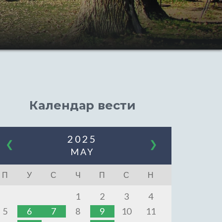
Календар вести
2025
❮
❯
MAY
П
У
С
Ч
П
С
Н
1
2
3
4
5
6
7
8
9
10
11