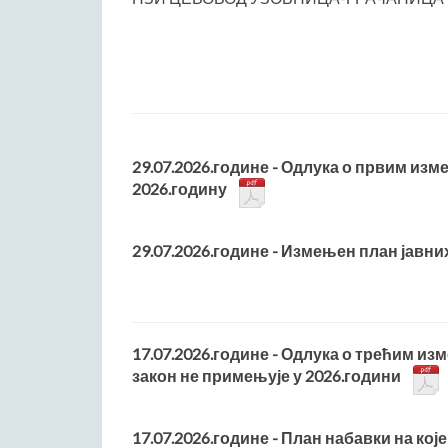
29.07.2026.године - Одлука о првим изм
2026.годину
29.07.2026.године - Измењен план јавних
17.07.2026.године - Одлука о трећим из
закон не примењује у 2026.години
17.07.2026.године - План набавки на које