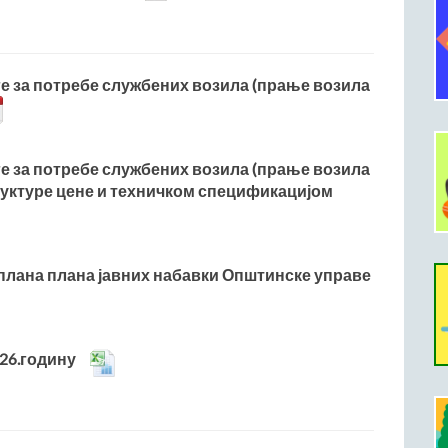
уге за потребе службених возила (прање возила
уге за потребе службених возила (прање возила
труктуре цене и техничком спецификацијом
 плана плана јавних набавки Општинске управе
026.годину