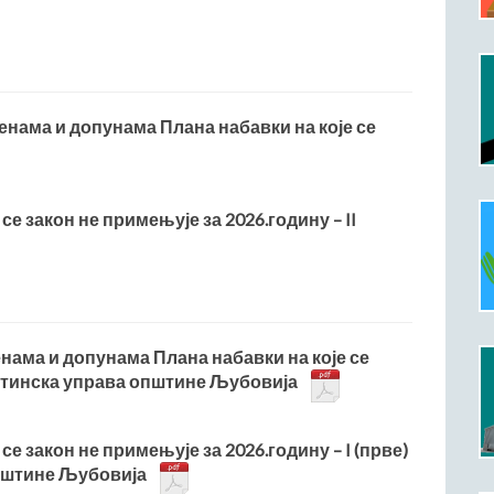
менама и допунама Плана набавки на које се
 се закон не примењује за 2026.годину – II
енама и допунама Плана набавки на које се
пштинска управа општине Љубовија
 се закон не примењује за 2026.годину – I (прве)
општине Љубовија