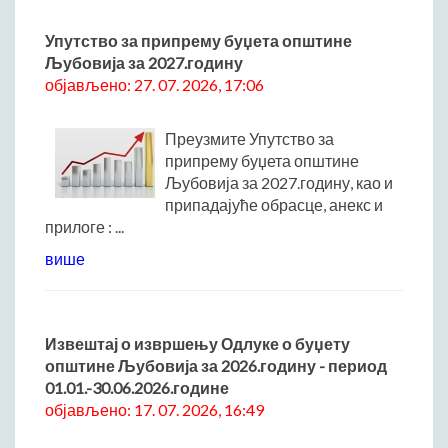
ДРУШТВО
Упутство за припрему буџета општине
Образовање
Љубовија за 2027.годину
Здравствена заштита
објављено: 27. 07. 2026, 17:06
Културни живот
Социјална заштита
Преузмите Упутство за
Спорт
припрему буџета општине
Удружењa
Љубовија за 2027.годину, као и
припадајуће обрасце, анекс и
Државна управа и администрација
прилоге : ...
ГАЛЕРИЈА
више
Љубовија
Љубовија некад
Природа у Азбуковици
Извештај о извршењу Одлуке о буџету
ВЕСТИ
општине Љубовија за 2026.годину - период
01.01.-30.06.2026.године
ТУРИЗАМ
објављено: 17. 07. 2026, 16:49
Соко град