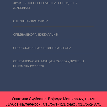
ХРАМ СВЕТОГ ПРЕОБРАЖЕЊА ГОСПОДЊЕГ У
ЉУБОВИЈИ
О.Ш. "ПЕТАР ВРАГОЛИЋ"
СРЕДЊА ШКОЛА "ВУК КАРАЏИЋ"
СПОРТСКИ САВЕЗ ОПШТИНЕ ЉУБОВИЈА
ОПШТИНСКA ОРГАНИЗАЦИЈA САВЕЗА УДРУЖЕЊА
ПОТОМАКА 1912-1920.
Општина Љубовија, Војводе Мишића 45, 15320
Љубовија, телефон : 015/561-411, факс : 015/562-870,