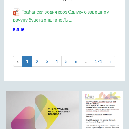
Грађански водич кроз Одлуку о завршном
рачуну буџета општине Љ ...
више
«
1
2
3
4
5
6
...
171
»