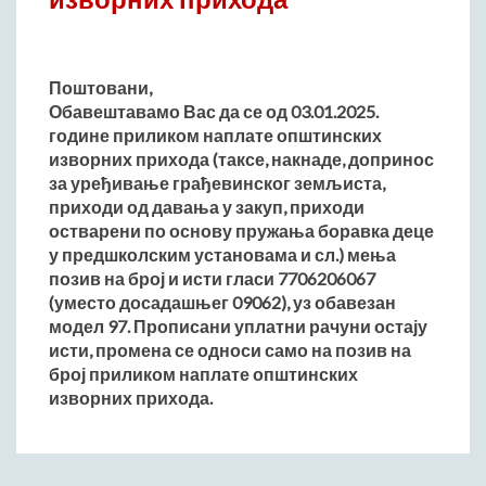
Начелник Општинске управе
Састави Управних одбора и сталних радних тела
Поштовани,
ПРИВРЕДА
Обавештавамо Вас да се од 03.01.2025.
Општи и просторни положај подручја општине
године приликом наплате општинских
Развој и просторни размештај привреде
изворних прихода (таксе, накнаде, допринос
за уређивање грађевинског земљиста,
Пољопривреда
приходи од давања у закуп, приходи
Шумарство
остварени по основу пружања боравка деце
Индустрија
у предшколским установама и сл.) мења
позив на број и исти гласи 7706206067
Грађевинарство
(уместо досадашњег 09062), уз обавезан
Занатство
модел 97. Прописани уплатни рачуни остају
Саобраћај и везе
исти, промена се односи само на позив на
Трговинa
број приликом наплате општинских
изворних прихода.
Угоститељство и туризам
Комунална делатност
Јавна предузећа