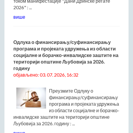
током манифестације "Дани Дринске регате
2026" : ...
Матична служба
Урбанизам и грађевинарство
више
Борачко-инвалидска заштита
Друштвена брига о деци
Служба за пољопривреду, водопривреду и заштиту животне
Одлука о финансирању/суфинансирању
средине
програма и пројеката удружења из области
Приватно предузетништво
социјалне и борачко-инвалидске заштите на
Бирачки списак
територији општине Љубовија за 2026.
годину
објављено: 03. 07. 2026, 16:32
Преузмите Одлуку о
финансирању/суфинансирању
програма и пројеката удружења
из области социјалне и борачко-
инвалидске заштите на територији општине
Љубовија за 2026. годину : ...
више