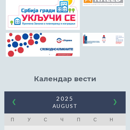
Календар вести
2025
❮
❯
AUGUST
П
У
С
Ч
П
С
Н