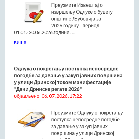
Римски мост
Преузмите Извештај о
извршењу Одлуке о буџету
Кањон Трешњице
општине Љубовија за
Мали и Велики град
2026.годину - период
Мачков камен
01.01.-30.06.2026.године: ...
Манастир Св. Николај Српски
више
Манастир Свете Тројице
Црква Светог Преображења
Црква Св. апостола Петра и Павла
Одлука о покретању поступка непосредне
Црква брвнара у Доњој Оровици
погодбе за давање у закуп јавних површина
Дрина
у улици Дринској током манифестације
"Дани Дринске регате 2026"
Врхпоље - Етно село
објављено: 06. 07. 2026, 17:22
Бобија
КОНТАКТ
Преузмите Одлуку о покретању
Општина Љубовија
поступка непосредне погодбе
за давање у закуп јавних
Установе од јавног значаја
површина у улици Дринској
АКТИ