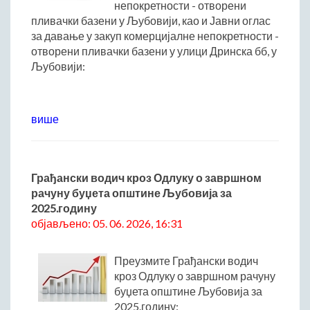
непокретности - отворени
пливачки базени у Љубовији, као и Јавни оглас
за давање у закуп комерцијалне непокретности -
отворени пливачки базени у улици Дринска бб, у
Љубовији:
више
Грађански водич кроз Одлуку о завршном
рачуну буџета општине Љубовија за
2025.годину
објављено: 05. 06. 2026, 16:31
Преузмите Грађански водич
кроз Одлуку о завршном рачуну
буџета општине Љубовија за
2025.годину: