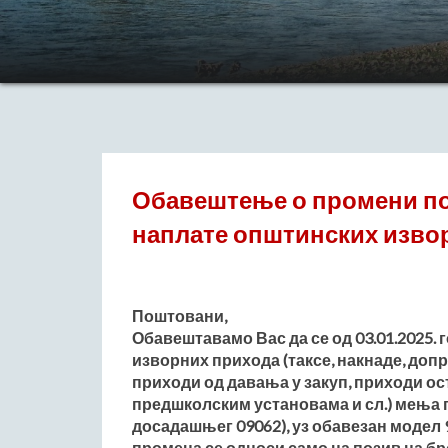
Обавештење о промени по
наплате општинских изво
Поштовани,
Обавештавамо Вас да се од 03.01.2025.
изворних прихода (таксе, накнаде, до
приходи од давања у закуп, приходи о
предшколским установама и сл.) мења п
досадашњег 09062), уз обавезан модел 
промена се односи само на позив на б