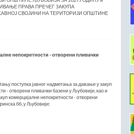
ЗИВАЊЕ ПРАВА ПРЕЧЕГ ЗАКУПА
АВНОЈ СВОЈИНИ НА ТЕРИТОРИЈИ ОПШТИНЕ
јалне непокретности - отворени пливачки
тању поступка јавног надметања за давање у закуп
и - отворени пливачки базени у Љубовији, као и
акуп комерцијалне непокретности - отворени
ринска бб, у Љубовији: