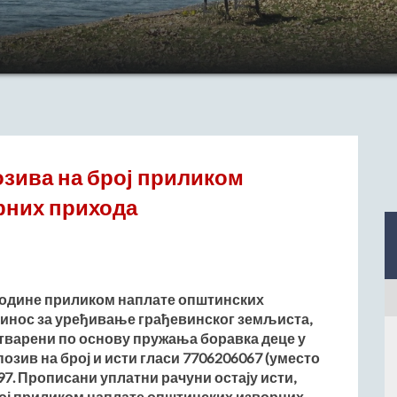
зива на број приликом
рних прихода
 године приликом наплате општинских
принос за уређивање грађевинског земљиста,
стварени по основу пружања боравка деце у
озив на број и исти гласи 7706206067 (уместо
97. Прописани уплатни рачуни остају исти,
рој приликом наплате општинских изворних