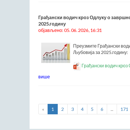
Грађански водич кроз Одлуку о завршн
2025.годину
објављено: 05. 06. 2026, 16:31
Преузмите Грађански води
Љубовија за 2025.годину:
Грађански водич кроз 
више
«
1
2
3
4
5
6
...
171