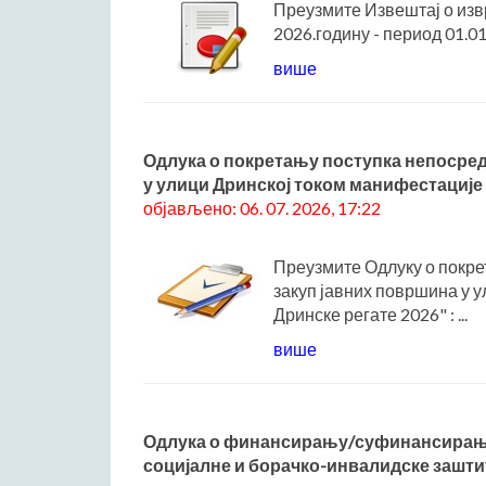
Преузмите Извештај о из
2026.годину - период 01.01.
више
Одлука о покретању поступка непосред
у улици Дринској током манифестације 
објављено: 06. 07. 2026, 17:22
Преузмите Одлуку о покре
закуп јавних површина у 
Дринске регате 2026" : ...
више
Одлука о финансирању/суфинансирању 
социјалне и борачко-инвалидске заштит