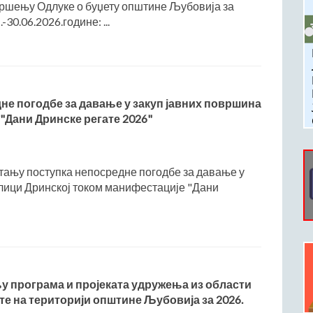
вршењу Одлуке о буџету општине Љубовија за
-30.06.2026.године: ...
не погодбе за давање у закуп јавних површина
"Дани Дринске регате 2026"
тању поступка непосредне погодбе за давање у
улици Дринској током манифестације "Дани
програма и пројеката удружења из области
е на територији општине Љубовија за 2026.