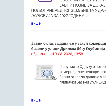
ЈАВНИ ПОЗИВ ЗА ДОКА
ПОЉОПРИВРЕДНОГ ЗЕМЉИШТА У ДРЖ
ЉУБОВИЈА ЗА 2027.ГОДИНУ ...
више
Јавни оглас за давање у закуп комерци
базени у улици Дринска бб, у Љубовији
објављено: 10. 06. 2026, 13:58
Преузмите Одлуку о покре
комерцијалне непокретност
Јавни оглас за давање у з
пливачки базени у улици Д
више