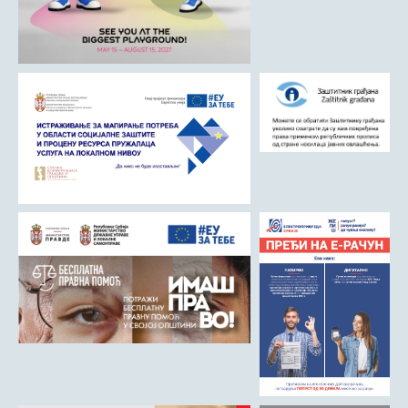
Матична служба
Урбанизам и грађевинарство
Борачко-инвалидска заштита
Друштвена брига о деци
Служба за пољопривреду, водопривреду и заштиту животне
средине
Приватно предузетништво
Бирачки списак