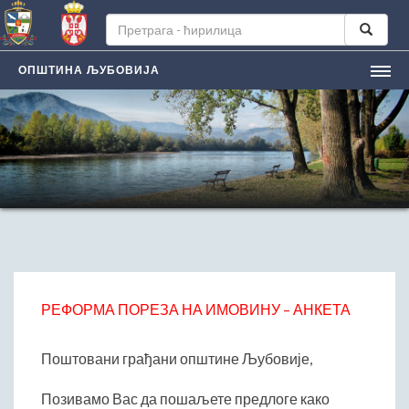
ОПШТИНА ЉУБОВИЈА
НАСЛОВНА
ЉУБОВИЈA
Лична карта града
Историјат
Географски положај
Манифестацијe
ЛОКАЛНА САМОУПРАВА
Председник општине
РЕФОРМА ПОРЕЗА НА ИМОВИНУ – АНКЕТА
Заменик председника
Скупштина општине
Поштовани грађани општине Љубовије,
Општинско веће
Позивамо Вас да пошаљете предлоге како
Општинска управа