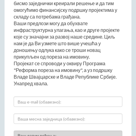
бисмо заједнички креирали решење и да тим
Начелник Општинске управе
омогућимо финансијску подршку пројектима у
Састави Управних одбора и сталних радних тела
складу са потребама грађана.
Ваши предлози могу да обухвате
ПРИВРЕДА
инфраструктурна улагања, као и друге пројекте
Општи и просторни положај подручја општине
које су значајни за развој наше средине. Циљ
нам је да Ви узмете што више учешћа у
Развој и просторни размештај привреде
доношењу одлука како се троши новац
Пољопривреда
прикупљен од пореза на имовину.
Шумарство
Пројекат се спроводи у оквиру Програма
Индустрија
"Реформа пореза на имовину", а уз подршку
Владе Швајцарске и Владе Републике Србије.
Грађевинарство
Унапред хвала.
Занатство
Саобраћај и везе
Трговинa
Угоститељство и туризам
Комунална делатност
Јавна предузећа
Ваш датум рођења: