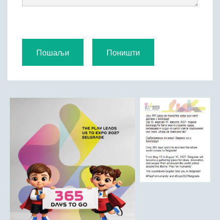
Римски мост
Кањон Трешњице
Мали и Велики град
Мачков камен
Манастир Св. Николај Српски
Манастир Свете Тројице
Црква Светог Преображења
Црква Св. апостола Петра и Павла
Црква брвнара у Доњој Оровици
Дрина
Врхпоље - Етно село
Бобија
КОНТАКТ
Општина Љубовија
Установе од јавног значаја
АКТИ