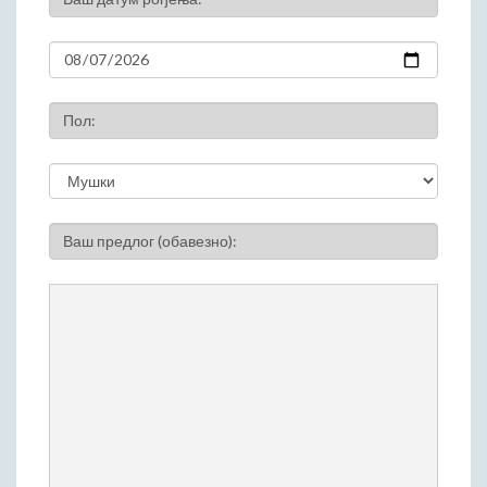
ДРУШТВО
Образовање
Здравствена заштита
Културни живот
Пол:
Социјална заштита
Спорт
Удружењa
Државна управа и администрација
Ваш предлог (обавезно):
ГАЛЕРИЈА
Љубовија
Љубовија некад
Природа у Азбуковици
ВЕСТИ
ТУРИЗАМ
Соко град