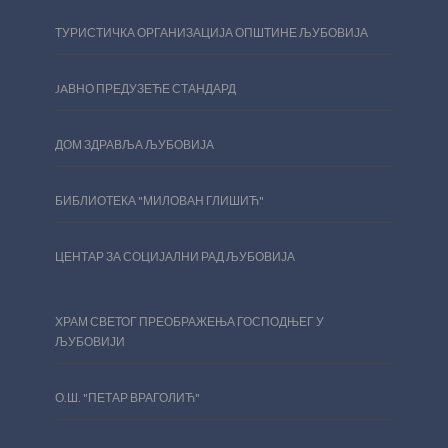
ТУРИСТИЧКА ОРГАНИЗАЦИЈА ОПШТИНЕ ЉУБОВИЈА
JAВНО ПРЕДУЗЕЋЕ СТАНДАРД
ДОМ ЗДРАВЉА ЉУБОВИЈА
БИБЛИОТЕКА "МИЛОВАН ГЛИШИЋ"
ЦЕНТАР ЗА СОЦИЈАЛНИ РАД ЉУБОВИЈА
ХРАМ СВЕТОГ ПРЕОБРАЖЕЊА ГОСПОДЊЕГ У
ЉУБОВИЈИ
О.Ш. "ПЕТАР ВРАГОЛИЋ"