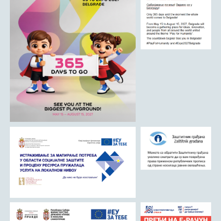
ДРУШТВО
Образовање
Здравствена заштита
Културни живот
Социјална заштита
Спорт
Удружењa
Државна управа и администрација
ГАЛЕРИЈА
Љубовија
Љубовија некад
Природа у Азбуковици
ВЕСТИ
ТУРИЗАМ
Соко град