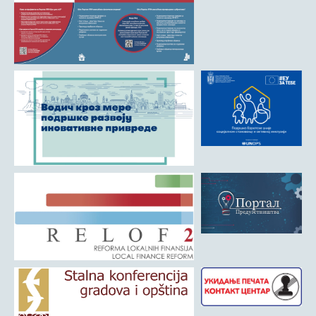
Матична служба
Урбанизам и грађевинарство
Борачко-инвалидска заштита
Друштвена брига о деци
Служба за пољопривреду, водопривреду и заштиту животне
средине
Приватно предузетништво
Бирачки списак