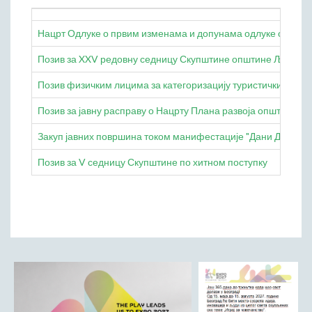
Начелник Општинске управе
Нацрт Одлуке о првим изменама и допунама одлуке о буџет
Састави Управних одбора и сталних радних тела
Позив за XXV редовну седницу Скупштине општине Љубови
ПРИВРЕДА
Општи и просторни положај подручја општине
Позив физичким лицима за категоризацију туристичких објек
Развој и просторни размештај привреде
Позив за јавну расправу о Нацрту Плана развоја општине Љу
Пољопривреда
Закуп јавних површина током манифестације "Дани Дринске
Шумарство
Индустрија
Позив за V седницу Скупштине по хитном поступку
Грађевинарство
Занатство
Саобраћај и везе
Трговинa
Угоститељство и туризам
Комунална делатност
Јавна предузећа