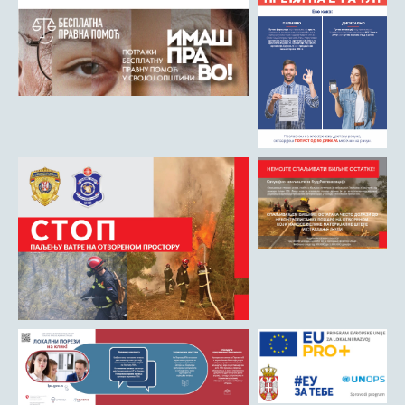
Римски мост
Кањон Трешњице
Мали и Велики град
Мачков камен
Манастир Св. Николај Српски
Манастир Свете Тројице
Црква Светог Преображења
Црква Св. апостола Петра и Павла
Црква брвнара у Доњој Оровици
Дрина
Врхпоље - Етно село
Бобија
КОНТАКТ
Општина Љубовија
Установе од јавног значаја
АКТИ