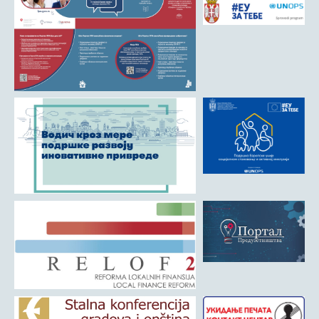
Матична служба
Урбанизам и грађевинарство
Борачко-инвалидска заштита
Друштвена брига о деци
Служба за пољопривреду, водопривреду и заштиту животне
средине
Приватно предузетништво
Бирачки списак