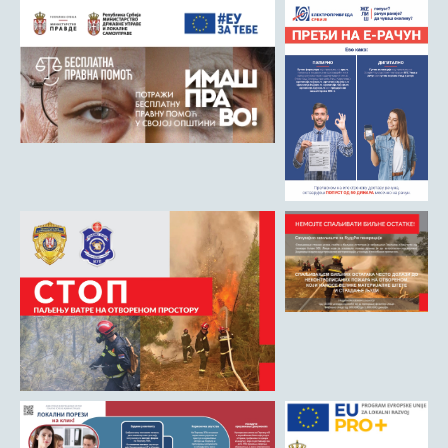
Римски мост
Кањон Трешњице
Мали и Велики град
Мачков камен
Манастир Св. Николај Српски
Манастир Свете Тројице
Црква Светог Преображења
Црква Св. апостола Петра и Павла
Црква брвнара у Доњој Оровици
Дрина
Врхпоље - Етно село
Бобија
КОНТАКТ
Општина Љубовија
Установе од јавног значаја
АКТИ