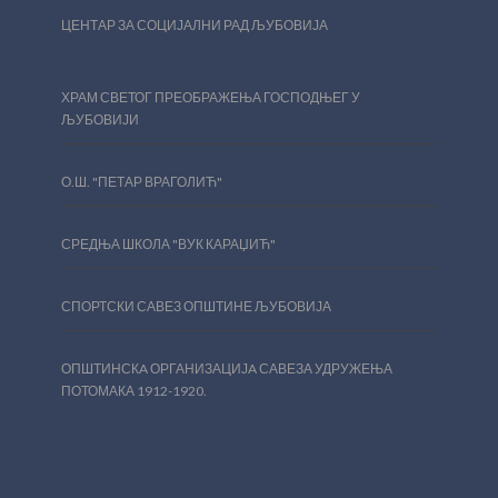
ЦЕНТАР ЗА СОЦИЈАЛНИ РАД ЉУБОВИЈА
ХРАМ СВЕТОГ ПРЕОБРАЖЕЊА ГОСПОДЊЕГ У
ЉУБОВИЈИ
О.Ш. "ПЕТАР ВРАГОЛИЋ"
СРЕДЊА ШКОЛА "ВУК КАРАЏИЋ"
СПОРТСКИ САВЕЗ ОПШТИНЕ ЉУБОВИЈА
ОПШТИНСКA ОРГАНИЗАЦИЈA САВЕЗА УДРУЖЕЊА
ПОТОМАКА 1912-1920.