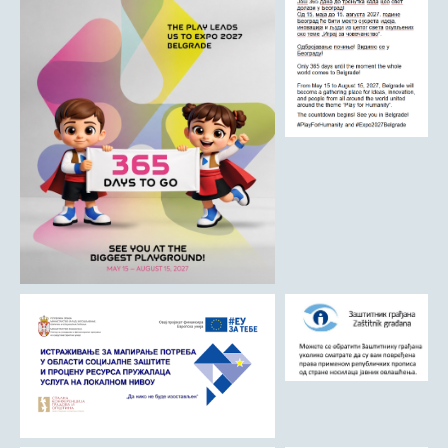
ДРУШТВО
Образовање
Здравствена заштита
Културни живот
Социјална заштита
Спорт
Удружењa
Државна управа и администрација
ГАЛЕРИЈА
Љубовија
Љубовија некад
Природа у Азбуковици
ВЕСТИ
ТУРИЗАМ
Соко град