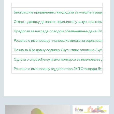
Начелник Општинске управе
Биографије пријављених кандидата за учешће у раду Комиси
Састави Управних одбора и сталних радних тела
Оглас о давању државног земљишта у закуп и на коришћењ
ПРИВРЕДА
Општи и просторни положај подручја општине
Предлози за награде поводом обележавања дана Општине 
Развој и просторни размештај привреде
Решење о именовању чланова Комисије за оцењивање пројек
Пољопривреда
Позив за X редовну седницу Скупштине општине Љубовија
Шумарство
Индустрија
Одлука о спровођењу јавног конкурса за именовање директ
Грађевинарство
Решење о именовању вд директора ЈКП Стандард Љубовија
Занатство
Саобраћај и везе
Трговинa
Угоститељство и туризам
Комунална делатност
Јавна предузећа