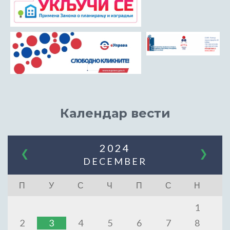
Календар вести
2024
❮
❯
DECEMBER
П
У
С
Ч
П
С
Н
1
2
3
4
5
6
7
8