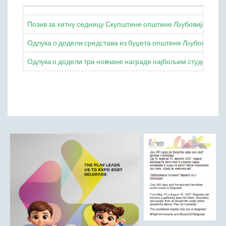
Начелник Општинске управе
Позив за хитну седницу Скупштине општине Љубовија
Састави Управних одбора и сталних радних тела
Одлука о додели средстава из буџета општине Љубовија у 
ПРИВРЕДА
Општи и просторни положај подручја општине
Одлукa о додели три новчане награде најбољим студентима 
Развој и просторни размештај привреде
Пољопривреда
Шумарство
Индустрија
Грађевинарство
Занатство
Саобраћај и везе
Трговинa
Угоститељство и туризам
Комунална делатност
Јавна предузећа