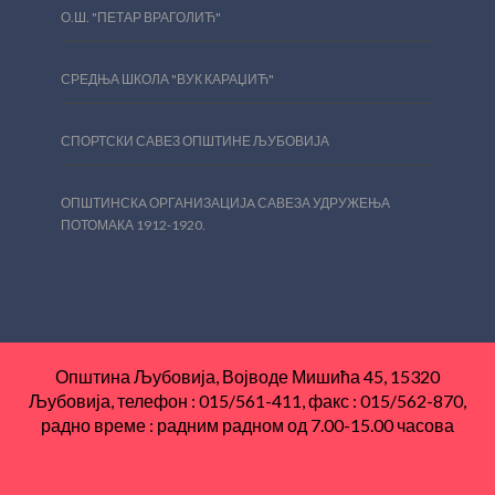
О.Ш. "ПЕТАР ВРАГОЛИЋ"
СРЕДЊА ШКОЛА "ВУК КАРАЏИЋ"
СПОРТСКИ САВЕЗ ОПШТИНЕ ЉУБОВИЈА
ОПШТИНСКA ОРГАНИЗАЦИЈA САВЕЗА УДРУЖЕЊА
ПОТОМАКА 1912-1920.
Општина Љубовија, Војводе Мишића 45, 15320
Љубовија, телефон : 015/561-411, факс : 015/562-870,
радно време : радним радном од 7.00-15.00 часова