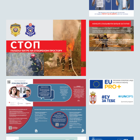
Римски мост
Кањон Трешњице
Мали и Велики град
Мачков камен
Манастир Св. Николај Српски
Манастир Свете Тројице
Црква Светог Преображења
Црква Св. апостола Петра и Павла
Црква брвнара у Доњој Оровици
Дрина
Врхпоље - Етно село
Бобија
КОНТАКТ
Општина Љубовија
Установе од јавног значаја
АКТИ