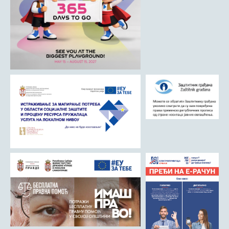
ДРУШТВО
Образовање
Здравствена заштита
Културни живот
Социјална заштита
Спорт
Удружењa
Државна управа и администрација
ГАЛЕРИЈА
Љубовија
Љубовија некад
Природа у Азбуковици
ВЕСТИ
ТУРИЗАМ
Соко град