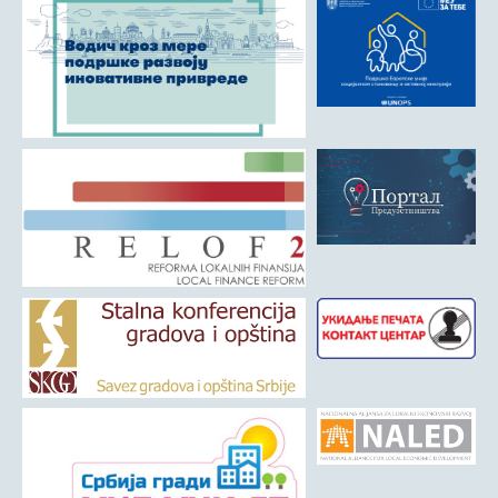
Матична служба
Урбанизам и грађевинарство
Борачко-инвалидска заштита
Друштвена брига о деци
Служба за пољопривреду, водопривреду и заштиту животне
средине
Приватно предузетништво
Бирачки списак