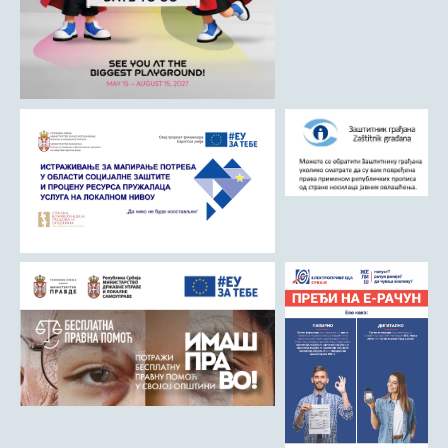
ДРУШТВО
Образовање
Здравствена заштита
Културни живот
Социјална заштита
Спорт
Удружењa
Државна управа и администрација
ГАЛЕРИЈА
Љубовија
Љубовија некад
Природа у Азбуковици
ВЕСТИ
ТУРИЗАМ
Соко град