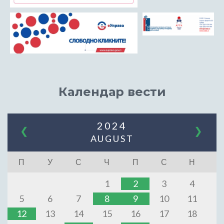
Календар вести
2024
❮
❯
AUGUST
П
У
С
Ч
П
С
Н
1
2
3
4
5
6
7
8
9
10
11
12
13
14
15
16
17
18