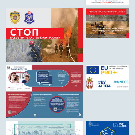
Римски мост
Кањон Трешњице
Мали и Велики град
Мачков камен
Манастир Св. Николај Српски
Манастир Свете Тројице
Црква Светог Преображења
Црква Св. апостола Петра и Павла
Црква брвнара у Доњој Оровици
Дрина
Врхпоље - Етно село
Бобија
КОНТАКТ
Општина Љубовија
Установе од јавног значаја
АКТИ