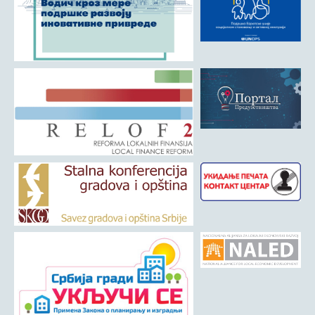
Матична служба
Урбанизам и грађевинарство
Борачко-инвалидска заштита
Друштвена брига о деци
Служба за пољопривреду, водопривреду и заштиту животне
средине
Приватно предузетништво
Бирачки списак