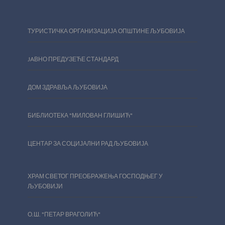
ТУРИСТИЧКА ОРГАНИЗАЦИЈА ОПШТИНЕ ЉУБОВИЈА
JAВНО ПРЕДУЗЕЋЕ СТАНДАРД
ДОМ ЗДРАВЉА ЉУБОВИЈА
БИБЛИОТЕКА "МИЛОВАН ГЛИШИЋ"
ЦЕНТАР ЗА СОЦИЈАЛНИ РАД ЉУБОВИЈА
ХРАМ СВЕТОГ ПРЕОБРАЖЕЊА ГОСПОДЊЕГ У
ЉУБОВИЈИ
О.Ш. "ПЕТАР ВРАГОЛИЋ"