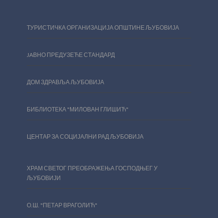
ТУРИСТИЧКА ОРГАНИЗАЦИЈА ОПШТИНЕ ЉУБОВИЈА
JAВНО ПРЕДУЗЕЋЕ СТАНДАРД
ДОМ ЗДРАВЉА ЉУБОВИЈА
БИБЛИОТЕКА "МИЛОВАН ГЛИШИЋ"
ЦЕНТАР ЗА СОЦИЈАЛНИ РАД ЉУБОВИЈА
ХРАМ СВЕТОГ ПРЕОБРАЖЕЊА ГОСПОДЊЕГ У
ЉУБОВИЈИ
О.Ш. "ПЕТАР ВРАГОЛИЋ"