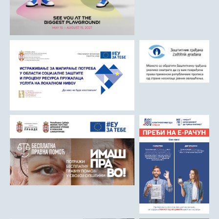
Римски мост
Кањон Трешњице
Мали и Велики град
Мачков камен
Манастир Св. Николај Српски
Манастир Свете Тројице
Црква Светог Преображења
Црква Св. апостола Петра и Павла
Црква брвнара у Доњој Оровици
Дрина
Врхпоље - Етно село
Бобија
КОНТАКТ
Општина Љубовија
Установе од јавног значаја
АКТИ