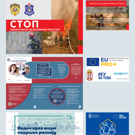
Матична служба
Урбанизам и грађевинарство
Борачко-инвалидска заштита
Друштвена брига о деци
Служба за пољопривреду, водопривреду и заштиту животне
средине
Приватно предузетништво
Бирачки списак