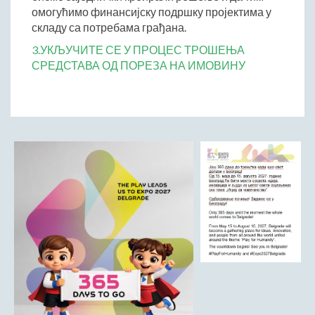
ДРУШТВО
омогућимо финансијску подршку пројектима у
складу са потребама грађана.
Образовање
Здравствена заштита
3.УКЉУЧИТЕ СЕ У ПРОЦЕС ТРОШЕЊА
СРЕДСТАВА ОД ПОРЕЗА НА ИМОВИНУ
Културни живот
Социјална заштита
Спорт
Удружењa
Државна управа и администрација
ГАЛЕРИЈА
Љубовија
Љубовија некад
Природа у Азбуковици
ВЕСТИ
ТУРИЗАМ
Соко град