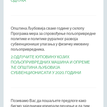
ОДЛУКА
Начелник Општинске управе
Састави Управних одбора и сталних радних тела
ПРИВРЕДА
Општина Љубовија сваке године у склопу
Општи и просторни положај подручја општине
Програма мера за спровођење пољопривредне
Развој и просторни размештај привреде
политике и политике руралног развоја
Пољопривреда
субвенционише улагања у физичку имовину
Шумарство
пољопривредника.
Индустрија
2.ОДЛУЧИТЕ КУПОВИНУ КОЈИХ
Грађевинарство
ПОЉОПРИВРЕДНИХ МАШИНА И ОПРЕМЕ
ЋЕ ОПШТИНА ЉУБОВИЈА
Занатство
СУБВЕНЦИОНИСАТИ У 2020. ГОДИНИ
Саобраћај и везе
Трговинa
Угоститељство и туризам
Комунална делатност
Позивамо Вас да пошаљете предлоге како
Јавна предузећа
бисмо заједнички креирали решење и да тим