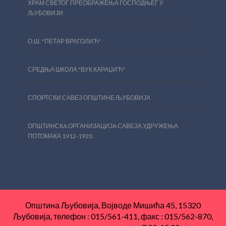
ХРАМ СВЕТОГ ПРЕОБРАЖЕЊА ГОСПОДЊЕГ У
ЉУБОВИЈИ
О.Ш. "ПЕТАР ВРАГОЛИЋ"
СРЕДЊА ШКОЛА "ВУК КАРАЏИЋ"
СПОРТСКИ САВЕЗ ОПШТИНЕ ЉУБОВИЈА
ОПШТИНСКA ОРГАНИЗАЦИЈA САВЕЗА УДРУЖЕЊА
ПОТОМАКА 1912-1920.
Општина Љубовија, Војводе Мишића 45, 15320
Љубовија, телефон : 015/561-411, факс : 015/562-870,