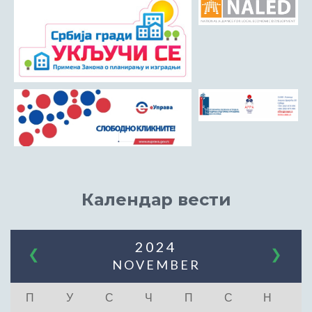
Календар вести
2024
❮
❯
NOVEMBER
П
У
С
Ч
П
С
Н