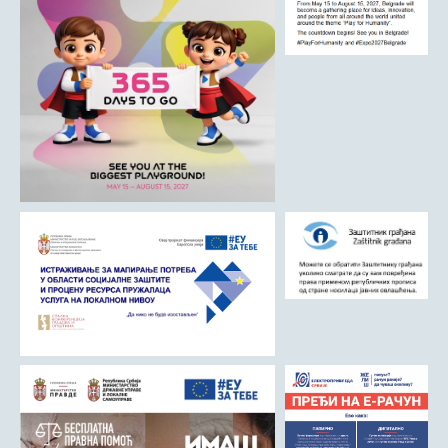
ДРУШТВО
Образовање
Здравствена заштита
Културни живот
Социјална заштита
Спорт
Удружењa
Државна управа и администрација
ГАЛЕРИЈА
Љубовија
Љубовија некад
Природа у Азбуковици
ВЕСТИ
ТУРИЗАМ
Соко град