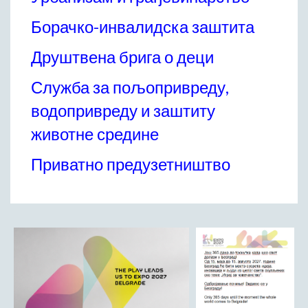
Начелник Општинске управе
Борачко-инвалидска заштита
Састави Управних одбора и сталних радних тела
Друштвена брига о деци
ПРИВРЕДА
Општи и просторни положај подручја општине
Служба за пољопривреду,
Развој и просторни размештај привреде
водопривреду и заштиту
Пољопривреда
животне средине
Шумарство
Индустрија
Приватно предузетништво
Грађевинарство
Занатство
Саобраћај и везе
Трговинa
Угоститељство и туризам
Комунална делатност
Јавна предузећа