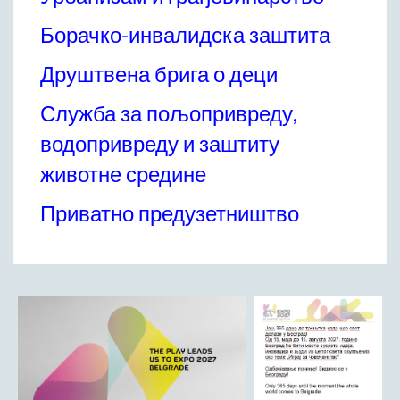
Начелник Општинске управе
Борачко-инвалидска заштита
Састави Управних одбора и сталних радних тела
Друштвена брига о деци
ПРИВРЕДА
Општи и просторни положај подручја општине
Служба за пољопривреду,
Развој и просторни размештај привреде
водопривреду и заштиту
Пољопривреда
животне средине
Шумарство
Индустрија
Приватно предузетништво
Грађевинарство
Занатство
Саобраћај и везе
Трговинa
Угоститељство и туризам
Комунална делатност
Јавна предузећа