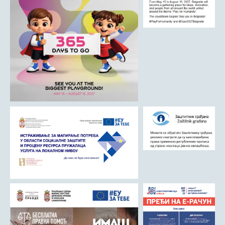
ДРУШТВО
Образовање
Здравствена заштита
Културни живот
Социјална заштита
Спорт
Удружењa
Државна управа и администрација
ГАЛЕРИЈА
Љубовија
Љубовија некад
Природа у Азбуковици
ВЕСТИ
ТУРИЗАМ
Соко град