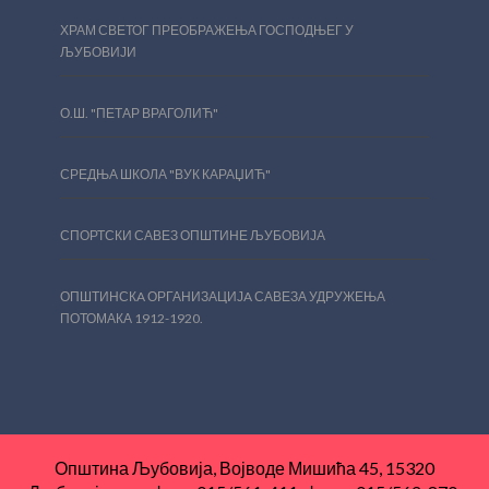
ХРАМ СВЕТОГ ПРЕОБРАЖЕЊА ГОСПОДЊЕГ У
ЉУБОВИЈИ
О.Ш. "ПЕТАР ВРАГОЛИЋ"
СРЕДЊА ШКОЛА "ВУК КАРАЏИЋ"
СПОРТСКИ САВЕЗ ОПШТИНЕ ЉУБОВИЈА
ОПШТИНСКA ОРГАНИЗАЦИЈA САВЕЗА УДРУЖЕЊА
ПОТОМАКА 1912-1920.
Општина Љубовија, Војводе Мишића 45, 15320