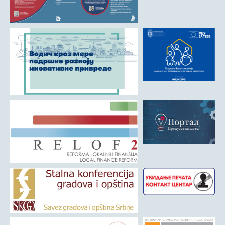
Матична служба
Урбанизам и грађевинарство
Борачко-инвалидска заштита
Друштвена брига о деци
Служба за пољопривреду, водопривреду и заштиту животне
средине
Приватно предузетништво
Бирачки списак