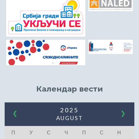
Календар вести
2025
❮
❯
AUGUST
П
У
С
Ч
П
С
Н