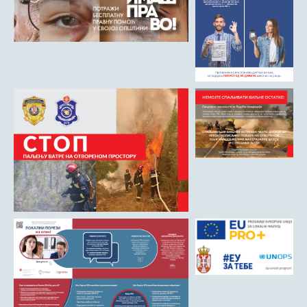
Римски мост
Кањон Трешњице
Мали и Велики град
Мачков камен
Манастир Св. Николај Српски
Манастир Свете Тројице
Црква Светог Преображења
Црква Св. апостола Петра и Павла
Црква брвнара у Доњој Оровици
Дрина
Врхпоље - Етно село
Бобија
КОНТАКТ
Општина Љубовија
Установе од јавног значаја
АКТИ